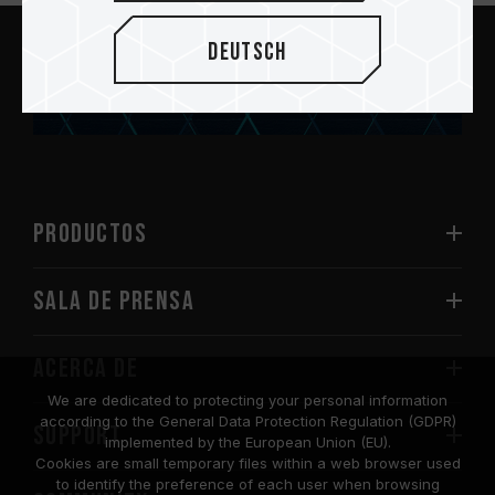
Deutsch
Enviar
PRODUCTOS
Sala de prensa
Acerca de
We are dedicated to protecting your personal information
according to the General Data Protection Regulation (GDPR)
SUPPORT
implemented by the European Union (EU).
Cookies are small temporary files within a web browser used
to identify the preference of each user when browsing