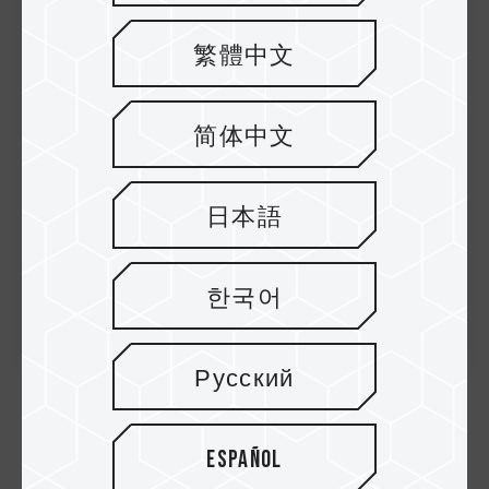
24.Nov.2023
TEAMGROUP lanza el enfriador T-
繁體中文
FORCE SIREN GD120S AIO para SSD -
Con enfriador líquido todo en uno S...
简体中文
日本語
한국어
Русский
Suscríbete al boletín
Español