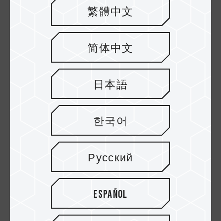
繁體中文
T-FORCE, la submarca de juegos de
TEAMGROUP, continúa experimentando y
简体中文
creando nuevas posibilidades en soluciones
de almacenamiento. Dedicado a
日本語
proporcionar diversos productos de memoria
para juegos DDR5 de primer nivel,
한국어
TEAMGROUP trabajará junto con los
consumidores globales para construir un
Русский
mundo de DDR5 de alta velocidad y liderar
los cambios revolucionarios que lo
Español
acompañan a medida que nuevas y mejores