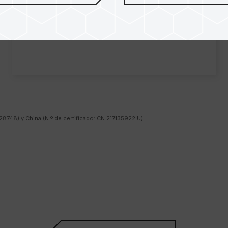
28748) y China (N.º de certificado: CN 217135922 U)