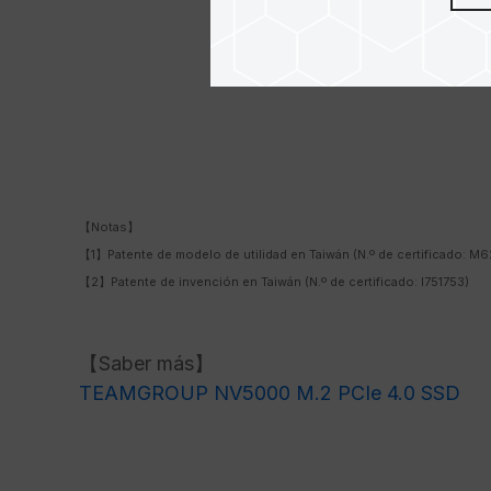
【Notas】
【1】Patente de modelo de utilidad en Taiwán (N.º de certificado: M6
【2】Patente de invención en Taiwán (N.º de certificado: I751753)
【Saber más】
TEAMGROUP NV5000 M.2 PCIe 4.0 SSD