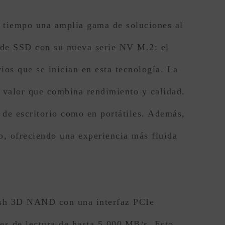
tiempo una amplia gama de soluciones al
 de SSD con su nueva serie NV M.2: el
 que se inician en esta tecnología. La
n valor que combina rendimiento y calidad.
 de escritorio como en portátiles. Además,
o, ofreciendo una experiencia más fluida
h 3D NAND con una interfaz PCIe
es de lectura de hasta 5,000 MB/s. Esto