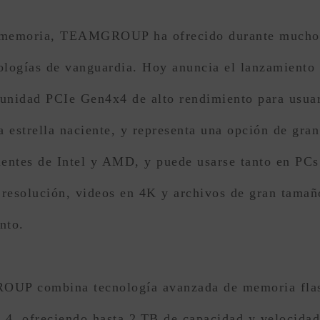
e memoria, TEAMGROUP ha ofrecido durante mucho 
logías de vanguardia. Hoy anuncia el lanzamiento
ad PCIe Gen4x4 de alto rendimiento para usuarios
 estrella naciente, y representa una opción de gra
ientes de Intel y AMD, y puede usarse tanto en PCs
 resolución, videos en 4K y archivos de gran tamañ
nto.
UP combina tecnología avanzada de memoria flas
4, ofreciendo hasta 2 TB de capacidad y velocidad