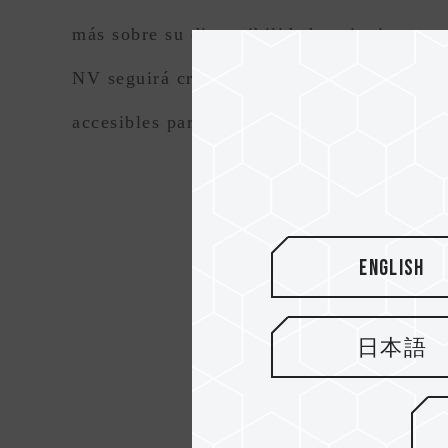
más sobre su disponibilidad, te invitamos
NV seguirá creciendo con más modelos PCIe
accesibles para todos.
English
日本語