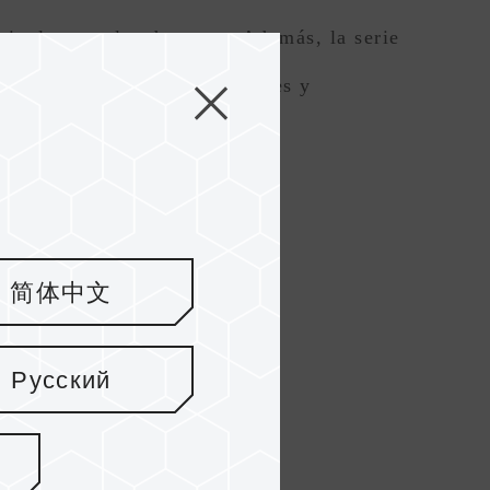
ipales canales de venta. Además, la serie
cenamiento rápidas, confiables y
简体中文
Русский