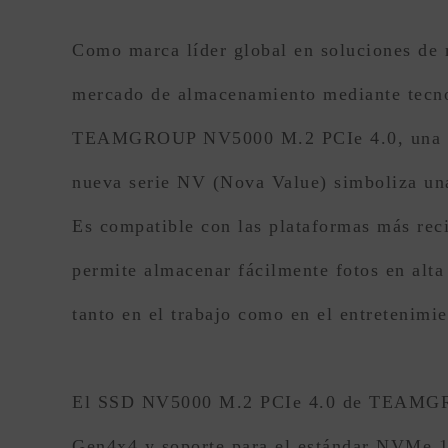
Como marca líder global en soluciones d
mercado de almacenamiento mediante tecno
TEAMGROUP NV5000 M.2 PCIe 4.0, una unid
nueva serie NV (Nova Value) simboliza una
Es compatible con las plataformas más rec
permite almacenar fácilmente fotos en alta
tanto en el trabajo como en el entretenimie
El SSD NV5000 M.2 PCIe 4.0 de TEAMGRO
Gen4x4 y soporte para el estándar NVMe 1.