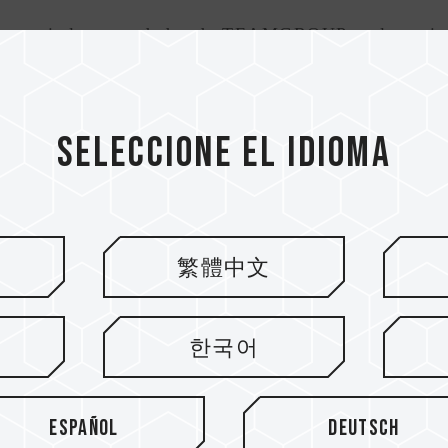
 a seguir las novedades de TEAMGROUP en los princ
 Gen4, con la meta de ofrecer soluciones de alma
Seleccione el idioma
繁體中文
한국어
Español
Deutsch