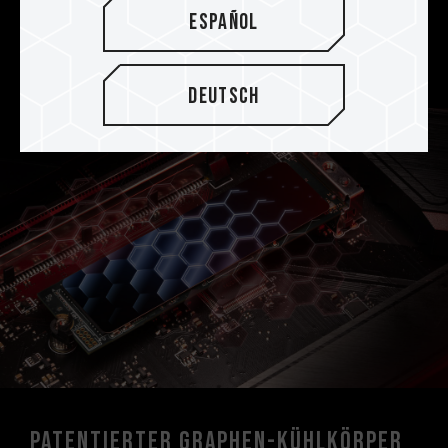
verwendet die brandneue 4K-LDPC-Technologie
Español
(Low-Density Parity-Check Code), um die
Lebensdauer der SSD zu verlängern.
Deutsch
Patentierter Graphen-Kühlkörper