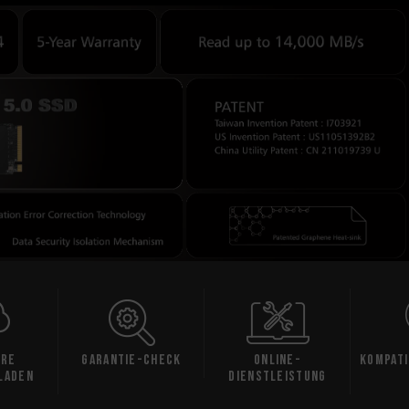
are
Garantie-Check
Online-
Kompati
laden
Dienstleistung