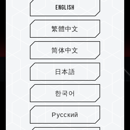
English
繁體中文
简体中文
日本語
한국어
Neue Generation der
Fehlerkorrekturtechnologie
Русский
Das Produkt gewährleistet Datengenauigkeit
mit hervorragender Leistung und Stabilität. Es