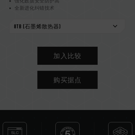
强化数据安全防护高
全新进化纠错技术
专利石墨烯散热片强化散热 系统运行更稳定
智慧健康监控大师
环保尖兵守护地球
专利石墨烯散热片
美国发明专利 (证书号：US11051392B2)
中国新型专利 (证书号：CN 211019739 U)
加入比较
S.M.A.R.T. 专利软件
CAUTION
购买据点
若固态硬盘当前使用为旧固件版本，建议到
服务与
支持-下载中心
更新专用韧体版本。