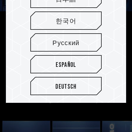
한국어
Verschiedene
Wärmeableitungsmodule für
Русский
unterschiedliche Anforderungen
Die SSDs bieten zwei Wärmeableitungsmodule,
die den PS5-Konsolenvorschriften für
Español
Kühlkörper entsprechen: den patentierten
ultradünnen Graphen-Kühlkörper und den
brandneuen Wärmespreizer aus
Deutsch
Aluminiumlegierung. Wählen Sie das Modul, das
Ihren Anforderungen am besten entspricht.