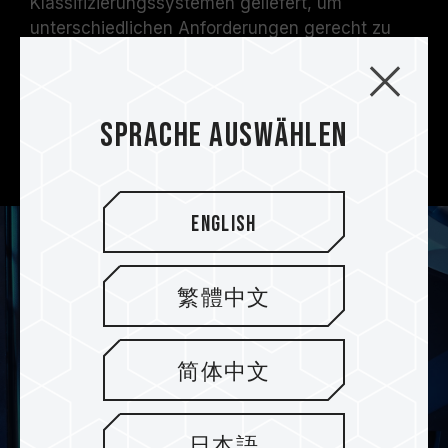
Klassifizierungssystemen geliefert, um
unterschiedlichen Anforderungen gerecht zu
werden: T-FORCE G70 Pro PCIe 4.0 SSD
unterstützt DRAM Caching und SLC Caching,
während T-FORCE G70 PCIe 4.0 SSD nur SLC
Sprache auswählen
Caching unterstützt. Wählen Sie das System,
das am besten zu Ihnen passt.
English
繁體中文
简体中文
日本語