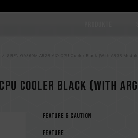
PRODUKTE
SIREN GA360M ARGB AIO CPU Cooler Black (With ARGB Module
 CPU Cooler Black (With AR
FEATURE & CAUTION
FEATURE