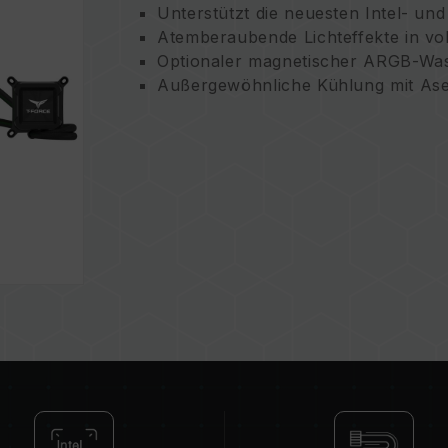
Unterstützt die neuesten Intel- u
Atemberaubende Lichteffekte in vo
Optionaler magnetischer ARGB-Wa
Außergewöhnliche Kühlung mit As
ARGB PWM-Lüfter mit hohem stati
Kräftiger, kaltgeschmiedeter Alum
Einfache All-in-One-Installation f
Sei umweltfreundlich und schone d