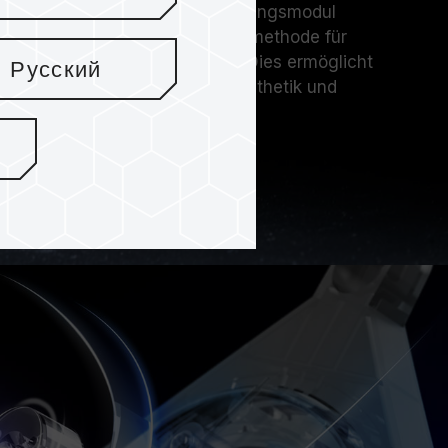
 einem optionalen ARGB-Abdeckungsmodul
iner magnetischen Befestigungsmethode für
nd Entfernung ausgestattet ist. Dies ermöglicht
Русский
 die von Ihnen bevorzugte PC-Ästhetik und