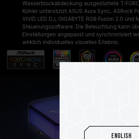
Wasserblockabdeckung ausgestattete T-FOR
Kühler unterstützt ASUS Aura Sync, ASRock 
VIVID LED DJ, GIGABYTE RGB Fusion 2.0 und M
Steuerungssoftware. Die Beleuchtung kann üb
Einstellungen angepasst und synchronisiert we
wirklich individuelles visuelles Erlebnis.
English