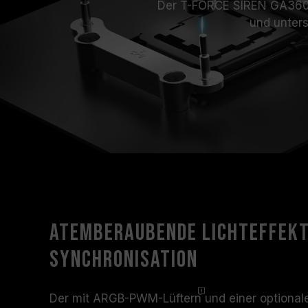
Der T-FORCE SIREN GA360M
und unters
Atemberaubende Lichteffekt
Synchronisation
Der mit ARGB-PWM-
Lüftern
und einer optiona