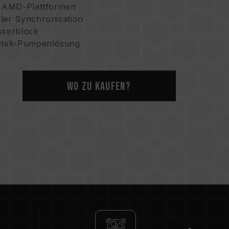
nd AMD-Plattformen
ller Synchronisation
sserblock
etek-Pumpenlösung
schen Druck
iniumkühler mit kompakten Wasserkanälen
ür großartige Wasserkühlung
Wo zu kaufen?
ie Erde