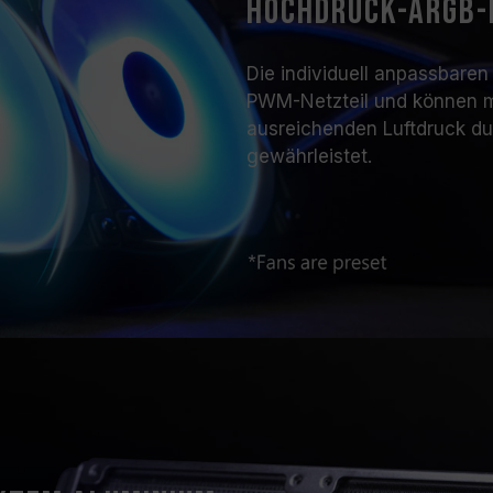
Hochdruck-ARGB
Die individuell anpassbar
PWM-Netzteil und können m
ausreichenden Luftdruck dur
gewährleistet.