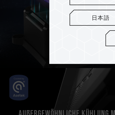
日本語
Außergewöhnliche Kühlung m