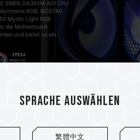
CE SIREN GA360M AIO CPU-
Polychrome RGB, BIOSTAR
SI Mystic Light RGB
er die Motherboard-
rden und bietet so ein
Sprache auswählen
Optionaler magn
繁體中文