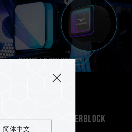
etischer ARGB-Wasserblock
简体中文