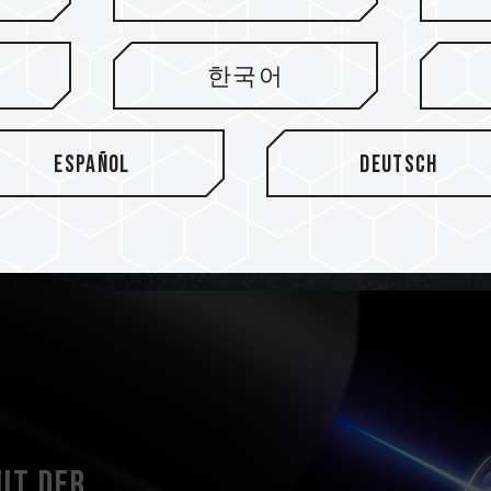
Der Wasserblock kann mit
gepaart werden, das mit e
eine einfache Installation u
한국어
eine flexible Anpassung an
Konfiguration.
Español
Deutsch
it der