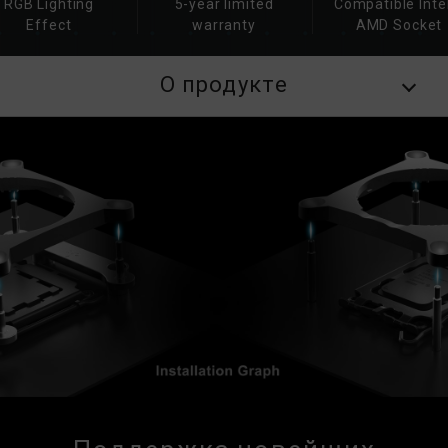
RGB Lighting
5-year limited
Compatible Inte
Effect
warranty
AMD Socket
О продукте