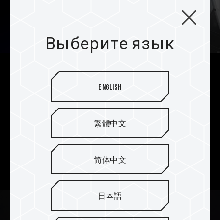
Выберите язык
Исключительное
English
охлаждение благодаря
насосному решению Asetek
繁體中文
В кулер T-FORCE SIREN GA360M AIO CPU
используется насосная архитектура Asetek для
обеспечения чрезвычайно эффективного и
简体中文
стабильного рассеивания тепла.
日本語