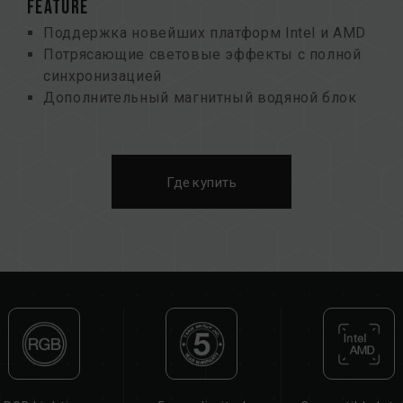
FEATURE
Поддержка новейших платформ Intel и AMD
Потрясающие световые эффекты с полной
синхронизацией
Дополнительный магнитный водяной блок
ARGB
Исключительное охлаждение благодаря
насосному решению Asetek
Где купить
Создающий высокое давление воздуха
вентилятор с ШИМ-управлением и ARGB-
подсветкой
Утолщенный радиатор из алюминия
холодной штамповки с компактными
водяными каналами
Простая установка «все в одном» для
отличного водяного охлаждения
Создан с заботой об экологичности и
сохранении окружающей среды