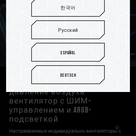
한국어
Русский
Español
Deutsch
Создающий высокое
давление воздуха
вентилятор с ШИМ-
управлением и ARGB-
подсветкой
Настраиваемые индивидуально
вентиляторы
с