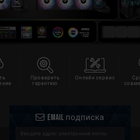
ть
Проверить
Онлайн сервис
Ср
ение
гарантию
совм
Email подписка