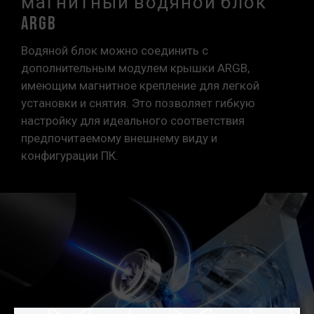
магнитный водяной блок
ARGB
Водяной блок можно соединить с
дополнительным модулем крышки ARGB,
имеющим магнитное крепление для легкой
установки и снятия. Это позволяет гибкую
настройку для идеального соответствия
предпочитаемому внешнему виду и
конфигурации ПК.