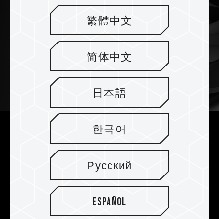
繁體中文
简体中文
日本語
한국어
Hochstabile Schwingungsdämpfer
Mit präzisionsgefertigten Dämpfern reduziert
Русский
das Gebläse Vibrationen und Geräusche und
sorgt so für einen effizienten und leisen Betrieb
über längere Zeiträume für optimale Stabilität.
Español