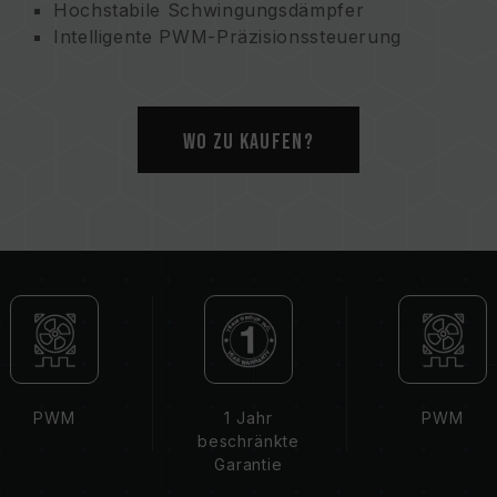
Hochstabile Schwingungsdämpfer
Intelligente PWM-Präzisionssteuerung
Umweltfreundlich und nachhaltig für die
Erhaltung der Erde
Wo zu kaufen?
PWM
1 Jahr
PWM
beschränkte
Garantie