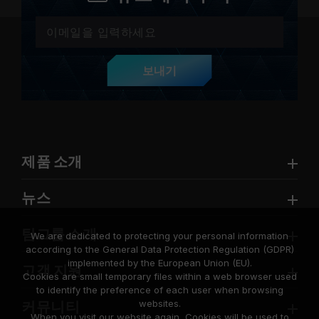
보내기
제품 소개
뉴스
팀그룹 소개
We are dedicated to protecting your personal information
according to the General Data Protection Regulation (GDPR)
implemented by the European Union (EU).
고객 지원
Cookies are small temporary files within a web browser used
to identify the preference of each user when browsing
websites.
커뮤니티
When you visit our website again, Cookies will be used to