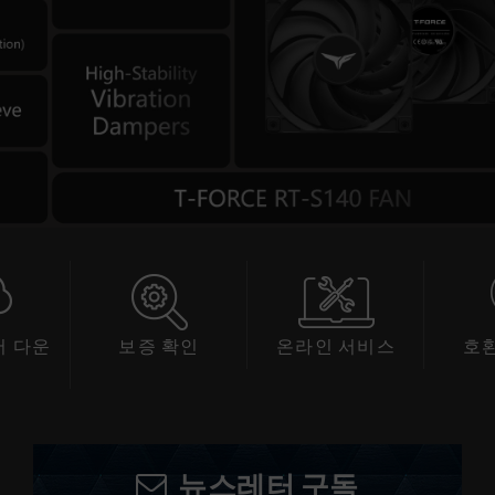
 다운
보증 확인
온라인 서비스
호
드
뉴스레터 구독