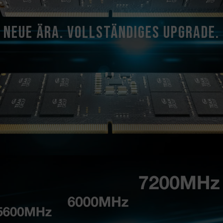
TEAMGROUP-Speichermodule werd
getestet. Bei Problemen mit dem 
Neue Ära. Vollständiges Upgrade.
sich bitte an den jeweiligen Kunde
Herstellers.