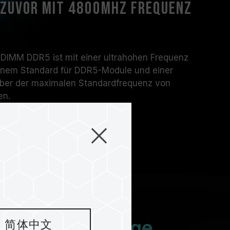
 zuvor mit 4800MHz Frequenz
MM DDR5 ist mit einer ultrahohen Frequenz
nem Standard für DDR5-Module und einer
er der maximalen Standardfrequenz von
en.
简体中文