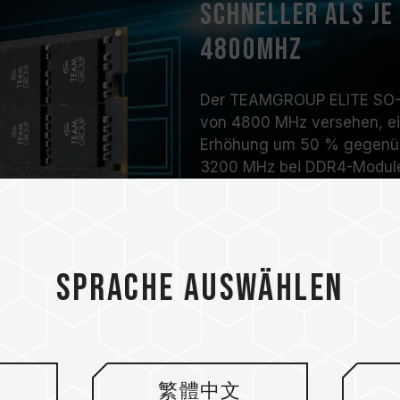
Schneller als je
4800MHz
Der TEAMGROUP ELITE SO-DI
von 4800 MHz versehen, ei
Erhöhung um 50 % gegenüb
3200 MHz bei DDR4-Modul
Sprache auswählen
繁體中文