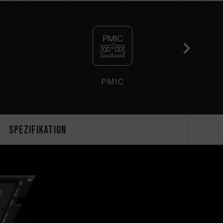
es Speichers hängt von den BIOS-
 Kompatibilität von Motherboard und CPU ab.
) nicht aktiviert ist, läuft der Speicher mit
Standard), z. B. DDR5-4800 (oder
Phänomen und kein Produktfehler.
 manuell aktiviert werden. Manche
PMIC
ne Frequenz nicht erreichen, da die
en Systemeinstellungen abhängt.
tivierung von XMP 3.0 / EXPO-Einstellungen)
und kann die Systemstabilität beinträchtigen.
Spezifikation
tät des Systems führt, kehren Sie bitte zu den
.
hermoduls ist die maximal erreichbare
on allen Systemen erreicht werden können.
therboard und Ihr Prozessor die
ologien (XMP 3.0 / EXPO) unterstützen;
eventuell nicht die angegebene