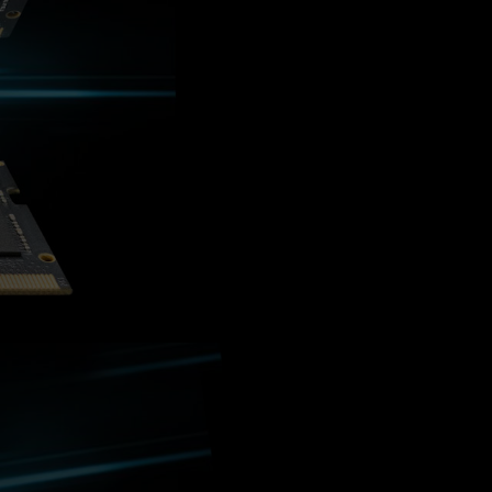
en unter normalen Spannungsbedingungen
Prozessor oder dem Motherboard wenden Sie
ndienst des Prozessor- oder Motherboard-