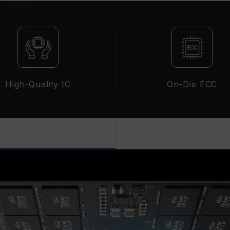
beeinflussen.
Die endgültige Betriebsfrequenz d
Einstellungen des Systems und der
Wenn XMP 3.0 (Intel) oder EXPO (AMD
der SPD-Standardfrequenz (JEDEC-
niedriger). Dies ist ein typisches 
XMP 3.0 / EXPO muss vom Benutzer
High-Quality IC
On-Die ECC
Hauptplatinen können die angegebe
endgültige Betriebsfrequenz von d
Eine Übertaktung (wie z. B. die Ak
ist nicht Teil des JEDEC-Standards 
Falls die Übertaktung zur Instabili
BIOS-Standardeinstellungen zurück
Die angegebene Frequenz des Speic
Frequenz. Sie wird jedoch nicht v
Vergewissern Sie sich, dass Ihr Mo
entsprechenden Übertaktungstechn
andernfalls erreicht der Speicher 
Übertaktungsfrequenz.