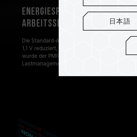
Energiesparend mit energieef
Arbeitsspannung
日本語
Die Standard-Arbeitsspannung wurde von den
1,1 V reduziert, um die Akkulaufzeit von Lapt
wurde der PMIC vom Motherboard in den RAM ve
Lastmanagement und minimale Störeinflüsse z