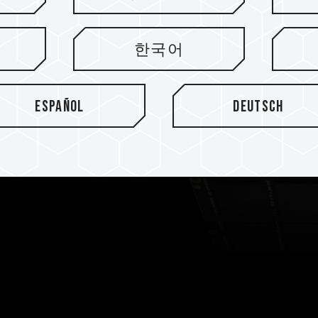
fizienter 1,1 V
한국어
 1,2 V der DDR4-Module auf
Español
Deutsch
ops zu verbessern. Außerdem
rlagert, um ein effektives
u gewährleisten.