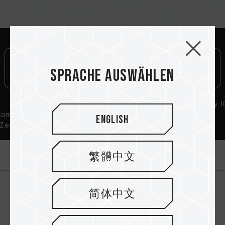
Sprache auswählen
QVL-
Lebenslange
High-Quality I
ompatibilitäts-
Garantie
English
Zertifizierung
Einführung
繁體中文
简体中文