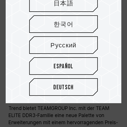
日本語
한국어
Русский
Die Einführung neuer Produkte
hält immer Schritt mit dem
Español
aktuellen Markttrend
Notebook-Anwendungen (NB) werden immer
Deutsch
beliebter, sei es im Beruf oder im Privatleben,
aber auch im kommerziellen Bereich, wo jeder
Mensch ein NB besitzt. Als Reaktion auf diesen
Trend bietet TEAMGROUP Inc. mit der TEAM
ELITE DDR3-Familie eine neue Palette von
Erweiterungen mit einem hervorragenden Preis-