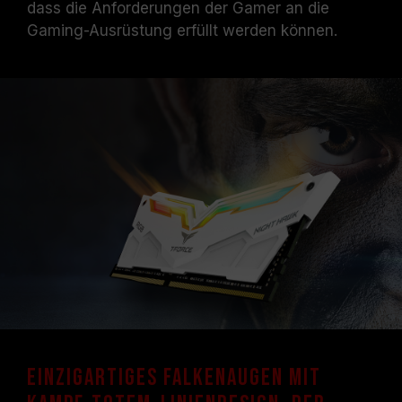
dass die Anforderungen der Gamer an die
Systemen erreicht werden können.
Vergewissern Sie sich, dass Ihr Motherboard
Gaming-Ausrüstung erfüllt werden können.
und Ihr Prozessor die entsprechenden
Übertaktungstechnologien (XMP 2.0)
unterstützen; andernfalls erreicht der
Speicher eventuell nicht die angegebene
Übertaktungsfrequenz.
TEAMGROUP-Speichermodule werden unter
normalen Spannungsbedingungen getestet.
Bei Problemen mit dem Prozessor oder dem
Motherboard wenden Sie sich bitte an den
jeweiligen Kundendienst des Prozessor- oder
Motherboard-Herstellers.
Einzigartiges Falkenaugen mit