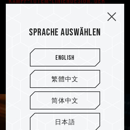
Kampf-Totem-Liniendesign. Der
symmetrische Typ Wärmeverteiler
Eine Kampf-Totem-Linie, die so hell wie die
Sonne leuchtet, wird um die Falkenaugen
Sprache auswählen
herum hinzugefügt. Darüber hinaus werden
erstklassige Extrusionsverfahren und
hochpräzise CNC-Computerbearbeitung
angewandt. Ob in der Dunkelheit oder unter
English
dem Licht, der geheimnisvolle schwarze
Nachtfalke und der rein weiße Schneefalke sind
繁體中文
beide Könige der Höchstgeschwindigkeit.
简体中文
日本語