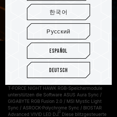
한국어
Русский
Español
T-FORCE NIGHT HAWK RGB-Gaming-
Speichermodule unterstützen
verschiedene Arten von
Deutsch
gesteuerter Software
T-FORCE NIGHT HAWK RGB-Speichermodule
unterstützen die Software ASUS Aura Sync /
GIGABYTE RGB Fusion 2.0 / MSI Mystic Light
Sync / ASROCK-Polychrome Sync / BIOSTAR
Advanced VIVID LED
DJ.
Diese blitzgesteuerte