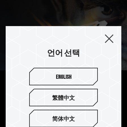
언어 선택
English
독점 호크아이 전투 토템 디자인
NIGHT HAWK RGB의 독특한 독수리 눈매 대칭식
繁體中文
라디에이터 핀은 독수리 눈 주위에 태양의 빛깔처럼
빛나는 전투 토템 라인을 더해 날카로운 독수리 눈
매로 눈부시게 다채로운 빛을 발산하며 동급 제품을
简体中文
능가하는 눈부신 멀티 컬러 광채를 발산합니다.