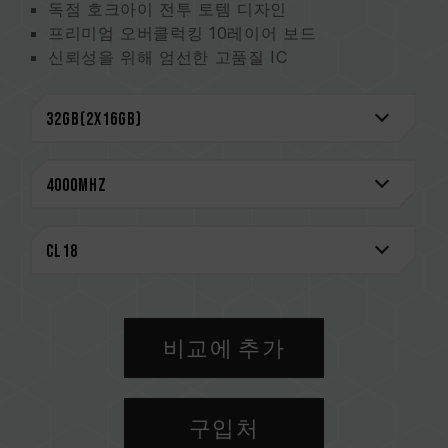
독점 호크아이 전투 토템 디자인
프리미엄 오버클럭킹 10레이어 보드
신뢰성을 위해 엄선한 고품질 IC
O.C. Profile 원터치 오버클럭 지원
여러 조명 제어 소프트웨어 지원
CAUTION
호환되는 플랫폼 관련 정보는
'호환성 검색'
을 통
해 확인하실 수 있습니다.
메모리 제품을 구매하기 전에, 반드시 메인보드
브랜드에서 제공하는 QVL(호환성 목록)을 참고하
십시오.
용량, 주파수, 브랜드, 모델이 상이한 메모리를 혼
용하지 마십시오. 각 세트의 메모리는 호환성 테
비교에 추가
스트를 통해 페어링 됐습니다. 다른 세트의 메모
리를 혼용하면 시스템이 불안정해지거나 부팅되
지 않을 수 있습니다.
구입처
CPU 메모리 컨트롤러(IMC)의 품질과 현재 사용