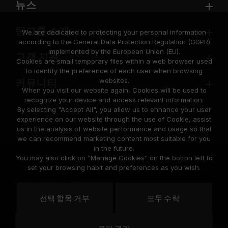
뉴스
팀그룹 소개
We are dedicated to protecting your personal information
according to the General Data Protection Regulation (GDPR)
implemented by the European Union (EU).
고객 지원
Cookies are small temporary files within a web browser used
to identify the preference of each user when browsing
websites.
커뮤니티
When you visit our website again, Cookies will be used to
recognize your device and access relevant information.
By selecting "Accept All", you allow us to enhance your user
experience on our website through the use of Cookie, assist
us in the analysis of website performance and usage so that
we can recommend marketing content most suitable for you
in the future.
© 2026 Team Group Inc. All Rights Reserved.
You may also click on "Manage Cookies" on the botton left to
set your browsing habit and preferences as you wish.
Privacy Policy
Cookie Policy
United
선택 항목 거부
모두 수락
위치
States