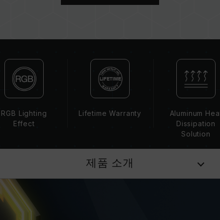
되는 메인보드 BIOS 버전이 메모리 동작 클럭에
영향을 줄 수 있습니다.
메모리의 최종 작동 주파수는 시스템 BIOS 설정
과 메인보드, CPU의 호환성에 따라 달라집니다.
XMP 2.0(Intel) 가 활성화되지 않은 경우, 메모리
는 SPD(JEDEC 표준)에 따라 기본 주파수
DDR4-2133/2400 또는 그 이하로 실행됩니다.
이는 제품 결합이 아닌 정상적인 작동입니다.
XMP 2.0 는 사용자가 수동으로 활성화해야 하며,
일부 메인보드나 CPU는 표기된 주파수에 도달하
RGB Lighting
Lifetime Warranty
Aluminum Hea
지 못할 수 있으며, 최종 작동 주파수는 시스템 설
Effect
Dissipation
정 및 하드웨어 사양에 의해 제한됩니다.
Solution
오버클럭(XMP 2.0 설정 활성화 등)은 JEDEC 표
준을 초과해, 시스템 안정성에 영향을 미칠 수 있
제품 소개
습니다. 오버클럭으로 인한 시스템 불안정이 생길
경우 BIOS 기본값으로 복원하시길 바랍니다.
메모리 모듈에 기재된 주파수는 달성 가능한 최대
주파수이며, 모든 시스템에서 도달하지 못할 수
있습니다.