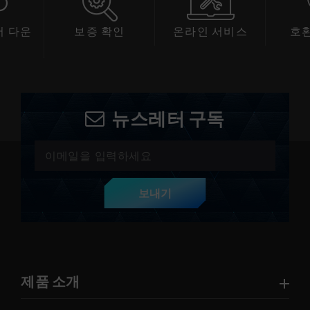
 다운
보증 확인
온라인 서비스
호
드
뉴스레터 구독
보내기
제품 소개