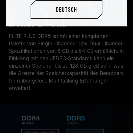
Überschreiten der
Deutsch
Kapazitätsgrenze mit diversen
Upgrade-Optionen
ELITE PLUS DDR5 ist mit einer kompletten
Palette von Single-Channel- bzw. Dual-Channel-
Spezifikationen von 8 GB bis 64 GB erhältlich. In
Einklang mit den JEDEC-Standards kann ein
einzelner Speicher bis zu 128 GB groß sein, was
die Grenze der Speicherkapazität des Benutzers
für reibungslose Multitasking-Erfahrungen
erweitert.