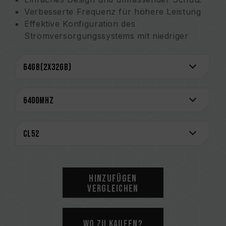
Verbesserte Frequenz für höhere Leistung
Effektive Konfiguration des
Stromversorgungssystems mit niedriger
Spannung zur Energieeinsparung
Überschreiten der Kapazitätsgrenze mit
diversen Upgrade-Optionen
Optimierte Struktur mit hervorragender
Zugriffseffizienz
On-Die ECC-Mechanismus für verbesserte
Datenübertragungsstabilität
Kompatibel mit DDR5-Plattformen von Intel-
und AMD-Systemen
CAUTION
Hinzufügen
Eine vollständige Liste der kompatiblen
Vergleichen
Plattformen finden Sie im Abschnitt
„Kompatibilitätsabfrage“
.
Bitte prüfen Sie vor dem Kauf von
Wo zu kaufen?