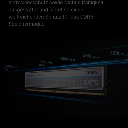
Korrosionsschutz sowie Nichtleitfähigkeit
Standardeinstellungen zurück.
Die angegebene Frequenz des
ausgestattet und bietet so einen
Speichermoduls ist die maximal erreichbare
weitreichenden Schutz für das DDR5-
Frequenz. Sie wird jedoch nicht von allen
Speichermodul.
Systemen erreicht werden können.
Vergewissern Sie sich, dass Ihr Motherboard
und Ihr Prozessor die entsprechenden
Übertaktungstechnologien (XMP 3.0 /
EXPO) unterstützen; andernfalls erreicht der
Speicher eventuell nicht die angegebene
Übertaktungsfrequenz.
TEAMGROUP-Speichermodule werden unter
normalen Spannungsbedingungen getestet.
Bei Problemen mit dem Prozessor oder dem
Motherboard wenden Sie sich bitte an den
jeweiligen Kundendienst des Prozessor- oder
Motherboard-Herstellers.