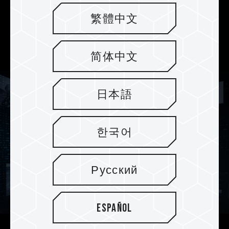
Konfiguration des Stromversorgungssystems
繁體中文
verbessert, die Übertragungsqualität erhöht und
die Rauschinterferenzen auf ein Minimum
reduziert.
简体中文
日本語
한국어
Русский
Español