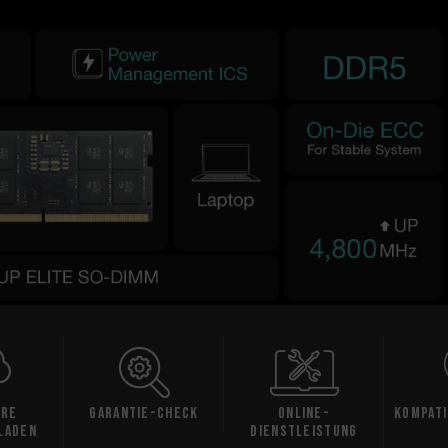
are
Garantie-Check
Online-
Kompati
laden
Dienstleistung