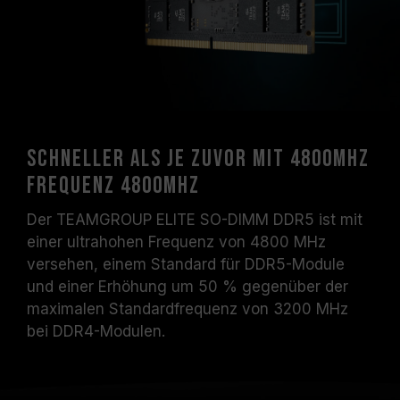
Systemen erreicht werden können.
Vergewissern Sie sich, dass Ihr Motherboard
und Ihr Prozessor die entsprechenden
Übertaktungstechnologien (XMP 3.0 /
EXPO) unterstützen; andernfalls erreicht der
Speicher eventuell nicht die angegebene
Übertaktungsfrequenz.
Schneller als je zuvor mit 4800MHz
TEAMGROUP-Speichermodule werden unter
Frequenz 4800MHz
normalen Spannungsbedingungen getestet.
Bei Problemen mit dem Prozessor oder dem
Der TEAMGROUP ELITE SO-DIMM DDR5 ist mit
Motherboard wenden Sie sich bitte an den
einer ultrahohen Frequenz von 4800 MHz
jeweiligen Kundendienst des Prozessor- oder
versehen, einem Standard für DDR5-Module
Motherboard-Herstellers.
und einer Erhöhung um 50 % gegenüber der
maximalen Standardfrequenz von 3200 MHz
bei DDR4-Modulen.