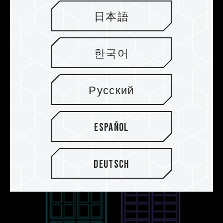
日本語
Unterstützt On-Die ECC für
stabilere Systeme
한국어
Der TEAMGROUP ELITE SO-DIMM DDR5
unterstützt On-Die ECCs, eine Funktionalität zur
Selbstkorrektur von DRAM-Zellen, um die
Русский
Stabilität von DRAM-Systemen mit DDR5
sicherzustellen.
Español
Deutsch