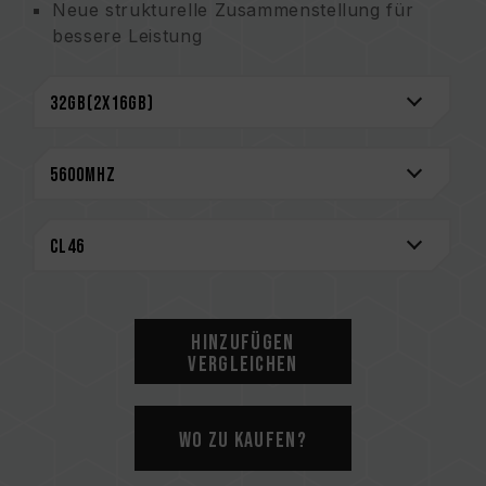
Neue strukturelle Zusammenstellung für
bessere Leistung
Energiesparend mit energieeffizienter 1,1 V
Arbeitsspannung
Unterstützt On-Die ECC für stabilere
Systeme
Verbesserte Kapazität für leistungsstarkes
Multitasking
Lebenslange Garantie für maximalen Schutz
CAUTION
Eine vollständige Liste der kompatiblen
Plattformen finden Sie im Abschnitt
Hinzufügen
„Kompatibilitätsabfrage“
.
Vergleichen
Bitte prüfen Sie vor dem Kauf von
Speicherprodukten die vom Motherboard-
Hersteller bereitgestellte QVL (Qualified
Wo zu kaufen?
Vendor List)-Kompatibilitätsliste.