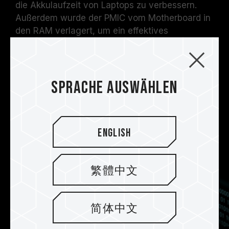
die Akkulaufzeit von Laptops zu verbessern.
Außerdem wurde der PMIC vom Motherboard in
den RAM verlagert, um ein effektives
Lastmanagement und minimale Störeinflüsse zu
gewährleisten.
Sprache auswählen
English
繁體中文
简体中文