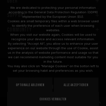
Über
We are dedicated to protecting your personal information
according to the General Data Protection Regulation (GDPR)
SUPPORT
implemented by the European Union (EU).
Cookies are small temporary files within a web browser used
to identify the preference of each user when browsing
COMMUNITY
websites.
When you visit our website again, Cookies will be used to
recognize your device and access relevant information.
By selecting "Accept All", you allow us to enhance your user
experience on our website through the use of Cookie, assist
us in the analysis of website performance and usage so that
we can recommend marketing content most suitable for you
in the future.
© 2026 Team Group Inc. All Rights Reserved.
You may also click on "Manage Cookies" on the botton left to
set your browsing habit and preferences as you wish.
Privacy Policy
Cookie Policy
United
Optionale ablehnen
Alle akzeptieren
STANDORT
States
Cookies verwalten