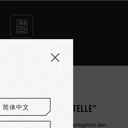
 Kompatibilität von Motherboard und CPU ab.
 ist, läuft der Speicher mit der SPD-
, z. B. DDR4-2133/2400 (oder niedriger).
d kein Produktfehler.
l aktiviert werden. Manche Hauptplatinen
cht erreichen, da die endgültige
nstellungen abhängt.
QVL-Kompatibilitäts-
ivierung von XMP 2.0 Einstellungen) ist nicht
Zertifizierung
ie Systemstabilität beinträchtigen. Falls die
stems führt, kehren Sie bitte zu den BIOS-
Spezifikation
hermoduls ist die maximal erreichbare
on allen Systemen erreicht werden können.
therboard und Ihr Prozessor die
logien (XMP 2.0) unterstützen; andernfalls
cht die angegebene Übertaktungsfrequenz.
ualität an erster Stelle"
简体中文
en unter normalen Spannungsbedingungen
Prozessor oder dem Motherboard wenden Sie
Produkt der ELITE-Serie. Es entspricht den
ndienst des Prozessor- oder Motherboard-