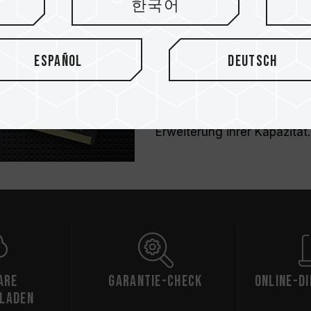
한국어
internationalen JEDEC-Norm
Herstellers.
V, was einen hohen Stromve
Produkt selbst erzeugte W
Español
Deutsch
System aufrecht. Außerdem 
gängigen Laptops auf dem 
aufgrund ihrer herausragend
ausgewählt und sind damit 
Erweiterung ihrer Kapazität.
are
Garantie-Check
Online-D
laden