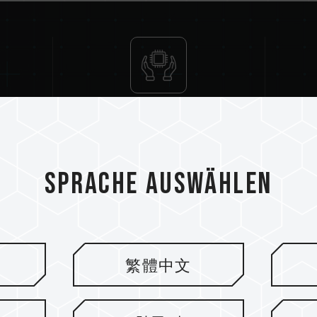
Einstellungen des Systems und der
Wenn XMP 2.0 (Intel) nicht aktiviert
Standardfrequenz (JEDEC-Standard)
Dies ist ein typisches Phänomen un
XMP 2.0 muss vom Benutzer manuel
können die angegebene Frequenz ni
Betriebsfrequenz von den Systemei
ie
High-Quality IC
Eine Übertaktung (wie z. B. die Akt
Teil des JEDEC-Standards und kann d
Übertaktung zur Instabilität des Sy
Sprache auswählen
Standardeinstellungen zurück.
Die angegebene Frequenz des Speic
Frequenz. Sie wird jedoch nicht v
Vergewissern Sie sich, dass Ihr Mo
entsprechenden Übertaktungstechno
erreicht der Speicher eventuell ni
Der Grundsatz "Q
繁體中文
TEAMGROUP-Speichermodule werd
getestet. Bei Problemen mit dem 
TEAMGROUPs DDR4 SO-DIMM-
sich bitte an den jeweiligen Kunde