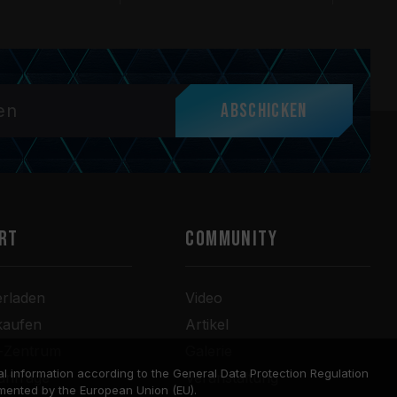
Abschicken
RT
COMMUNITY
erladen
Video
kaufen
Artikel
r-Zentrum
Galerie
l information according to the General Data Protection Regulation
anfrage
Veranstaltung
mented by the European Union (EU).