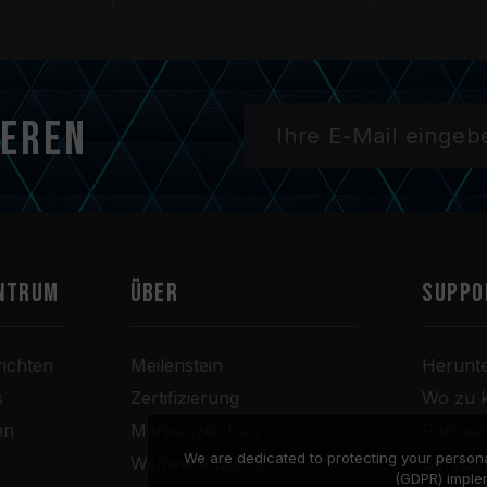
ieren
ntrum
Über
SUPPO
ichten
Meilenstein
Herunt
s
Zertifizierung
Wo zu 
en
Markenzeichen
Partne
We are dedicated to protecting your persona
Weltweite Büros
Service
(GDPR) imple