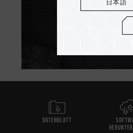
日本語
Datenblatt
Softw
herunter