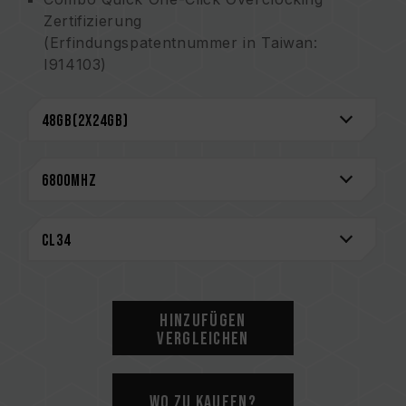
Zertifizierung
(Erfindungspatentnummer in Taiwan:
I914103)
Ehrenhaftes T-FORCE-Logo überschreitet
Übertaktungsgrenzen
Sorgfältig geschichtete, hochwertige,
sandgestrahlte Aluminiumfinnen für eine
außergewöhnliche Wärmeableitung
Stabiler 2mm Heatspreader für perfekte
Wärmeableitung
Hochwertiger IC mit patentierter Technik
Power-Management-Chip für stabile und
effektive Energienutzung
On-Die ECC für ein stabileres System
Hinzufügen
Lebenslange Garantie
Vergleichen
CAUTION
Eine vollständige Liste der kompatiblen
Wo zu kaufen?