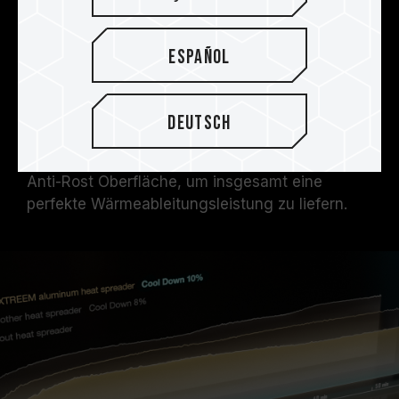
T-FORCE XTREEM DDR5 verwendet eine 2 mm
dicke Aluminiumlegierung als Heatspreader, um
die Qualität und Wärmekapazität zu erhöhen.
Español
Das Produkt verfügt außerdem über ein
Wärmeleit-Pad mit hoher
Temperaturleitfähigkeit, um die PMIC-
Deutsch
Wärmeableitungseffekte zu verstärken,
gekoppelt mit einer Anti-Säure-, Alkali- und
Anti-Rost Oberfläche, um insgesamt eine
perfekte Wärmeableitungsleistung zu liefern.