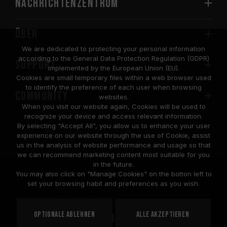
Nachrichtenzentrum
Über
We are dedicated to protecting your personal information
according to the General Data Protection Regulation (GDPR)
SUPPORT
implemented by the European Union (EU).
Cookies are small temporary files within a web browser used
to identify the preference of each user when browsing
COMMUNITY
websites.
When you visit our website again, Cookies will be used to
recognize your device and access relevant information.
By selecting "Accept All", you allow us to enhance your user
experience on our website through the use of Cookie, assist
us in the analysis of website performance and usage so that
we can recommend marketing content most suitable for you
in the future.
© 2026 Team Group Inc. All Rights Reserved.
You may also click on "Manage Cookies" on the botton left to
set your browsing habit and preferences as you wish.
Privacy Policy
Cookie Policy
United
Optionale ablehnen
Alle akzeptieren
STANDORT
States