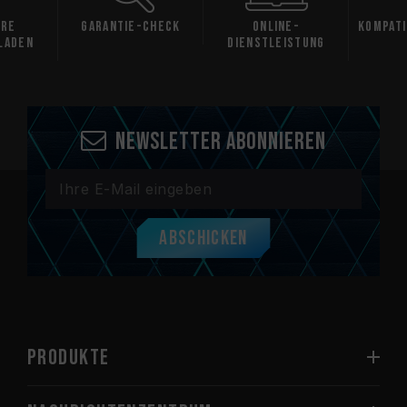
Check
Online-
Kompatibilitätsprüf
Da
Dienstleistung
ung
Newsletter abonnieren
Abschicken
PRODUKTE