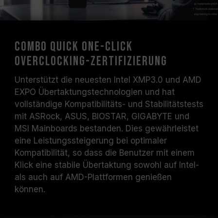
Systemstabilität beinträchtigen. Falls die
Übertaktung zur Instabilität des Systems
führt, kehren Sie bitte zu den BIOS-
Standardeinstellungen zurück.
Combo Quick One-Click
Die angegebene Frequenz des
Overclocking-Zertifizierung
Speichermoduls ist die maximal erreichbare
Frequenz. Sie wird jedoch nicht von allen
Unterstützt die neuesten Intel XMP3.0 und AMD
Systemen erreicht werden können.
EXPO Übertaktungstechnologien und hat
Vergewissern Sie sich, dass Ihr Motherboard
vollständige Kompatibilitäts- und Stabilitätstests
und Ihr Prozessor die entsprechenden
mit ASRock, ASUS, BIOSTAR, GIGABYTE und
Übertaktungstechnologien (XMP 3.0 /
MSI Mainboards bestanden. Dies gewährleistet
EXPO) unterstützen; andernfalls erreicht der
eine Leistungssteigerung bei optimaler
Speicher eventuell nicht die angegebene
Kompatibilität, so dass die Benutzer mit einem
Übertaktungsfrequenz.
Klick eine stabile Übertaktung sowohl auf Intel-
TEAMGROUP-Speichermodule werden unter
als auch auf AMD-Plattformen genießen
normalen Spannungsbedingungen getestet.
können.
Bei Problemen mit dem Prozessor oder dem
Motherboard wenden Sie sich bitte an den
jeweiligen Kundendienst des Prozessor- oder