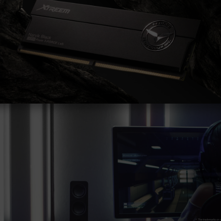
Die endgültige Betriebsfrequenz des
Speichers hängt von den BIOS-Einstellungen
des Systems und der Kompatibilität von
Motherboard und CPU ab.
Wenn XMP 3.0 (Intel) oder EXPO (AMD)
nicht aktiviert ist, läuft der Speicher mit der
SPD-Standardfrequenz (JEDEC-Standard),
z. B. DDR5-4800 (oder niedriger). Dies ist
ein typisches Phänomen und kein
Produktfehler.
XMP 3.0 / EXPO muss vom Benutzer
manuell aktiviert werden. Manche
Hauptplatinen können die angegebene
Frequenz nicht erreichen, da die endgültige
Betriebsfrequenz von den
Systemeinstellungen abhängt.
Eine Übertaktung (wie z. B. die Aktivierung
von XMP 3.0 / EXPO-Einstellungen) ist nicht
Teil des JEDEC-Standards und kann die