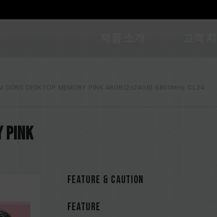
제품 소개
고객 
M DDR5 DESKTOP MEMORY PINK 48GB(2x24GB) 6800MHz CL34
 PINK
FEATURE & CAUTION
FEATURE