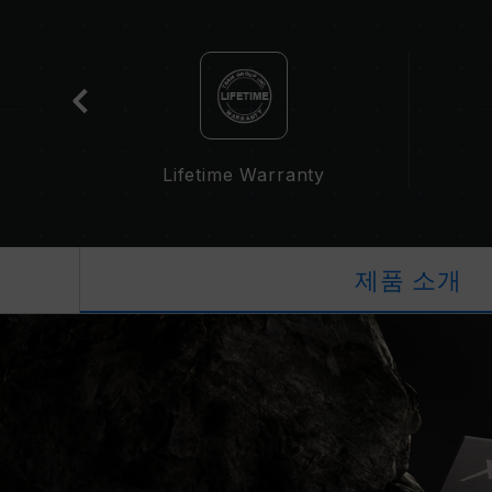
cation
Lifetime Warranty
제품 소개