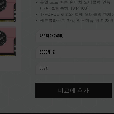
듀얼 모드 빠른 원터치 오버클럭 인증
(대만 발명특허: I914103)
T-FORCE 로고와 함께 오버클럭 한계
샌드블라스트 마감 알루미늄 핀 디자인
2mm 두께의 방열판으로 완벽한 방열 
특허 기술로 엄선된 고품질 IC
전원 관리 웨이퍼 탑재로 안정적이고 
시스템 안정성 향상을 위한 On-Die E
평생 보증
CAUTION
호환되는 플랫폼 관련 정보는
'호환성 
메모리 제품을 구매하기 전에, 반드시 
을 참고하십시오.
비교에 추가
용량, 주파수, 브랜드, 모델이 상이한
환성 테스트를 통해 페어링 됐습니다.
지거나 부팅되지 않을 수 있습니다.
CPU 메모리 컨트롤러(IMC)의 품질과