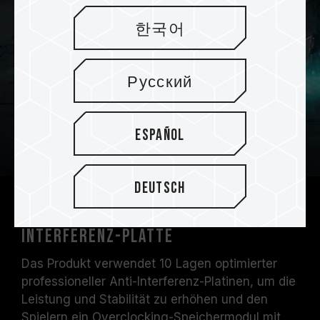
한국어
Русский
Español
Deutsch
Hochwertige 10-lagige Anti-
Interferenz-Platte
Das Produkt verwendet 10 Lagen optimierter
professioneller Anti-Interferenz-Platinen, um die
Leistung und Stabilität zu erhöhen und den
Spielern ein Overclocking-Speichermodul mit