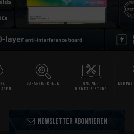
are
Garantie-Check
Online-
Kompati
laden
Dienstleistung
Newsletter abonnieren