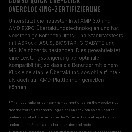
Combo Quick One-Click
normalen Spannungsbedingungen getestet.
Overclocking-Zertifizierung
Bei Problemen mit dem Prozessor oder dem
Motherboard wenden Sie sich bitte an den
Unterstützt die neuesten Intel XMP 3.0 und
jeweiligen Kundendienst des Prozessor- oder
AMD EXPO Übertaktungstechnologien und hat
Motherboard-Herstellers.
vollständige Kompatibilitäts- und Stabilitätstests
mit ASRock, ASUS, BIOSTAR, GIGABYTE und
MSI Mainboards bestanden. Dies gewährleistet
eine Leistungssteigerung bei optimaler
Kompatibilität, so dass die Benutzer mit einem
Klick eine stabile Übertaktung sowohl auf Intel-
als auch auf AMD-Plattformen genießen
können.
* The trademarks or company names mentioned on the website mean
that the words, trademarks, logos or company names are used as
trademarks which are protected by Common Law and registered as
trademarks in America or other countries and regions.