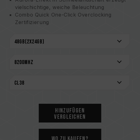
vielschichtige, weiche Beleuchtung
Combo Quick One-Click Overclocking
Zertifizierung
(Erfindungspatentnummer in Taiwan:
I914103)
Präziser 2 mm CNC-Heatspreader für
verbesserte Wärmeableitung
Die beste Wahl für Builds mit weißem Design
Hochwertige 10-lagige Anti-Interferenz-
Platte
Verbessertes PMIC-Wärmeableitungsdesign
Patent für innovative Schaltungsstruktur zur
Reduzierung von Stromverbrauch und
Wärmeentwicklung (US-Erfindungspatent
Hinzufügen
Nr.: US12111715B2)
Vergleichen
Patentiertes IC-Grading-Verfahren für
Speicher gewährleistet Anwendbarkeit und
Langlebigkeit
Wo zu kaufen?