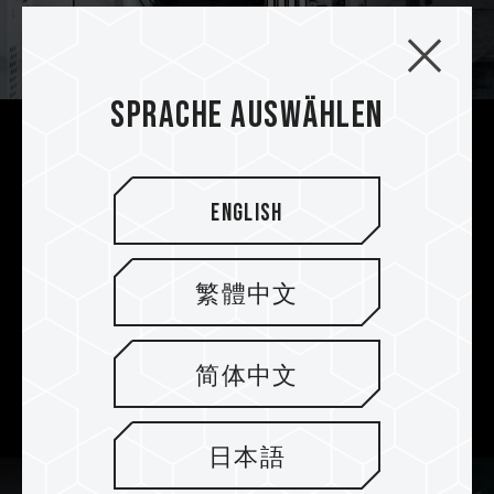
Sprache auswählen
Die beste Wahl für Builds mit
weißem Design
English
Die schneeweiße, aurorafarbene XTREEM ARGB
DDR5 WHITE ist perfekt für verschiedene Builds
mit weißem Thema. Die ARGB-Beleuchtung und
繁體中文
das weiße Erscheinungsbild sorgen für eine
unvergleichliche Ästhetik und machen den
Gaming-PC zu einem einzigartigen und
简体中文
stilvollen Gerät mit weißem Design.
日本語