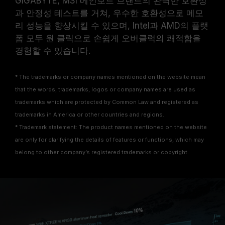
GIGABYTE, MSI 메인보드 브랜드의 완벽한 호환성
과 안정성 테스트를 거쳐, 우수한 호환성으로 메모
리 성능을 향상시킬 수 있으며, Intel과 AMD의 플랫
폼 모두 원 클릭으로 손쉽게 오버클럭의 쾌적함을
경험할 수 있습니다.
* The trademarks or company names mentioned on the website mean
that the words, trademarks, logos or company names are used as
trademarks which are protected by Common Law and registered as
trademarks in America or other countries and regions.
* Trademark statement: The product names mentioned on the website
are only for clarifying the details of features or functions, which may
belong to other company’s registered trademarks or copyright.