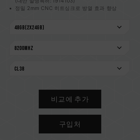
(대만 발명특허: I914103)
정밀 2mm CNC 히트싱크로 방열 효과 향상
화이트 테마의 최고 선택
하이엔드 방해 방지 10단 PCB 플레이트
강화된 PMIC 방열 설계
특허받은 혁신적인 케이블 구조로 전력 소비 및
발열 감소 (미국 발명 특허: US12111715B2)
특허받은 IC 분류 기술로 적합성 및 내구성 보장
평생 보증
CAUTION
호환되는 플랫폼 관련 정보는
'호환성 검색'
을 통
해 확인하실 수 있습니다.
비교에 추가
메모리 제품을 구매하기 전에, 반드시 메인보드
브랜드에서 제공하는 QVL(호환성 목록)을 참고하
십시오.
구입처
용량, 주파수, 브랜드, 모델이 상이한 메모리를 혼
용하지 마십시오. 각 세트의 메모리는 호환성 테
스트를 통해 페어링 됐습니다. 다른 세트의 메모