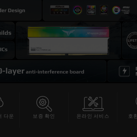
 다운
보증 확인
온라인 서비스
호
드