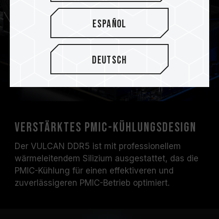
Español
Deutsch
Verstärktes PMIC-Kühlungsdesign
Der VULCAN DDR5 ist mit professionellem
wärmeleitendem Silizium ausgestattet, das die
PMIC-Kühlung für einen effektiveren und
zuverlässigeren PMIC-Betrieb optimiert.