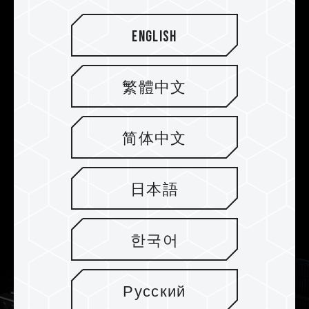
Combo Quick One-Click
English
Overclocking-Zertifizierung
Unterstützt die neuesten Intel XMP3.0 und AMD
EXPO Übertaktungstechnologien und hat
繁體中文
vollständige Kompatibilitäts- und Stabilitätstests
mit ASRock, ASUS, BIOSTAR, GIGABYTE und
MSI Mainboards bestanden. Dies gewährleistet
简体中文
eine Leistungssteigerung bei optimaler
Kompatibilität, so dass die Benutzer mit einem
日本語
Klick eine stabile Übertaktung sowohl auf Intel-
als auch auf AMD-Plattformen genießen
können.
한국어
Русский