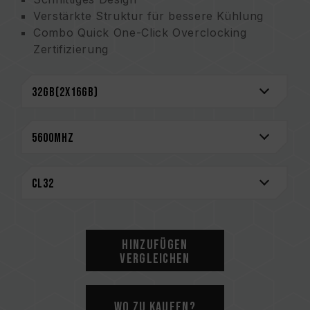
Verstärkte Struktur für bessere Kühlung
Combo Quick One-Click Overclocking
Zertifizierung
(Erfindungspatentnummer in Taiwan:
I914103)
Power Management ICs (PMICs) für stabile,
effiziente Energienutzung
Verstärktes PMIC-Kühlungsdesign
On-die ECC für ein stabiles System
Hochwertige ICs für Stabilität und
Zuverlässigkeit ausgewählt
CAUTION
Eine vollständige Liste der kompatiblen
Hinzufügen
Plattformen finden Sie im Abschnitt
Vergleichen
„Kompatibilitätsabfrage“
.
Bitte prüfen Sie vor dem Kauf von
Speicherprodukten die vom Motherboard-
Wo zu kaufen?