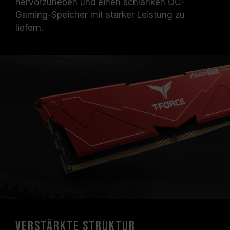
hervorzuheben und einen schlanken OC-
Die angegebene Frequenz des
Gaming-Speicher mit starker Leistung zu
Speichermoduls ist die maximal erreichbare
liefern.
Frequenz. Sie wird jedoch nicht von allen
Systemen erreicht werden können.
Vergewissern Sie sich, dass Ihr Motherboard
und Ihr Prozessor die entsprechenden
Übertaktungstechnologien (XMP 3.0 /
EXPO) unterstützen; andernfalls erreicht der
Speicher eventuell nicht die angegebene
Übertaktungsfrequenz.
TEAMGROUP-Speichermodule werden unter
normalen Spannungsbedingungen getestet.
Bei Problemen mit dem Prozessor oder dem
Motherboard wenden Sie sich bitte an den
jeweiligen Kundendienst des Prozessor- oder
Motherboard-Herstellers.
Verstärkte Struktur