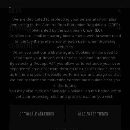
Über
We are dedicated to protecting your personal information
according to the General Data Protection Regulation (GDPR)
SUPPORT
implemented by the European Union (EU).
Cookies are small temporary files within a web browser used
to identify the preference of each user when browsing
COMMUNITY
websites.
When you visit our website again, Cookies will be used to
recognize your device and access relevant information.
By selecting "Accept All", you allow us to enhance your user
experience on our website through the use of Cookie, assist
us in the analysis of website performance and usage so that
we can recommend marketing content most suitable for you
in the future.
© 2026 Team Group Inc. All Rights Reserved.
You may also click on "Manage Cookies" on the botton left to
set your browsing habit and preferences as you wish.
Privacy Policy
Cookie Policy
United
Optionale ablehnen
Alle akzeptieren
STANDORT
States