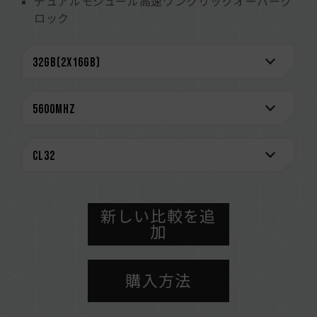
デュアルモジュール高速ワンクリックオーバーク
ロック
(台湾発明特許：I914103)
電源管理チップを搭載し、高い安定性と耐久性を
実現
電源管理チップの放熱効率を高める
オンダイECC機能が内蔵され、システムの安定性
を強化
厳選された高品質のICで安定性と信頼性をユーザ
ーへ
CAUTION
互換性のあるプラットフォームの詳細情報は、
新しい比較を追
「
互換性チェック
」ページにてご確認ください。
加
メモリを購入する前に、マザーボードメーカーの
QVL（互換性リスト）をご参照ください。
購入方法
メモリの最大動作周波数は、システムのBIOS設
定、マザーボード、およびCPUの互換性によって
決まります。