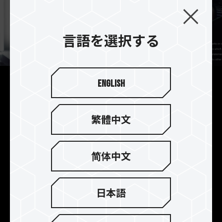
言語を選択する
English
デュアルモジュール高速ワン
クリックオーバークロック
繁體中文
最新のIntel XMP3.0およびAMD EXPOオーバーク
ロック技術をサポートしており、ASRock、
ASUS、BIOSTAR、GIGABYTE、MSI マザーボー
简体中文
ドメーカーの完全な互換性と安定性検証に合格し
ているため、メモリーは優れた互換性でパフォー
マンスの向上を簡単に体験できます。IntelとAMD
日本語
プラットフォームで安定したワンクリックオーバ
ークロックを実現致します。