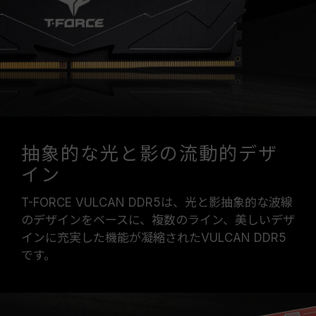
は、システム設定性によって決まります。
オーバークロック（XMP 3.0 / EXPOを有効化）
はJEDEC標準に準拠しておらず、システムの安
定性に影響を及ぼす可能性があります。オーバー
クロックによる不安定性が発生した場合は、
BIOSの設定をデフォルトに戻してください。
メモリモジュールに表示されている周波数は「最
大対応周波数」であり、システムによって最大周
波数まで対応しない場合がございます。
抽象的な光と影の流動的デザ
ご使用のマザーボードおよびプロセッサが、対応
イン
するオーバークロック技術（XMP 3.0 / EXPO）
をサポートしているかをご確認ください。対応し
T-FORCE VULCAN DDR5は、光と影抽象的な波線
ていない場合、メモリは指定のオーバークロック
のデザインをベースに、複数のライン、美しいデザ
周波数に達しない可能性があります。
インに充実した機能が凝縮されたVULCAN DDR5
TEAMGROUPのメモリモジュールは標準電圧範
です。
囲内でテストされています。マザーボードやプロ
セッサの故障が発生した場合は、それぞれの製造
元のアフターサービスにお問い合わせください。