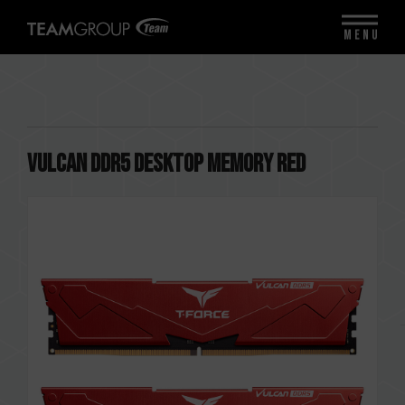
MENU
VULCAN DDR5 DESKTOP MEMORY RED