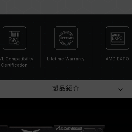
容量、周波数、ブランド、モデルが異なるメモリ
ーを混在させないでください。各セットのメモリ
ーは互換性検証を通じてされます。異なるセット
のメモリーを混在させると、システムが不安定に
なったり、起動に失敗したりする可能性がありま
す。
CPUのメモリコントローラー（IMC）の性能
（Performance）と現在使用しているマザーボ
L Compatibility
Lifetime Warranty
AMD EXPO
ードのBIOSバージョンは、メモリの動作周波数
Certification
に影響を与える可能性があります。
XMP 3.0（Intel）またはEXPO（AMD）を有効
にしない場合、メモリはSPDのデフォルト周波数
製品紹介
（JEDEC標準）で動作し、例えばDDR5-
4800（またはそれ以下）となります。これは正
常な動作であり、製品の欠陥ではありません。
XMP 3.0 / EXPOは手動で有効にする必要があ
り、一部のマザーボードでは、指定された周波数
に達しない可能性があります。最大動作周波数