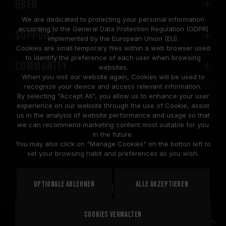
Über
We are dedicated to protecting your personal information
according to the General Data Protection Regulation (GDPR)
SUPPORT
implemented by the European Union (EU).
Cookies are small temporary files within a web browser used
to identify the preference of each user when browsing
COMMUNITY
websites.
When you visit our website again, Cookies will be used to
recognize your device and access relevant information.
By selecting "Accept All", you allow us to enhance your user
experience on our website through the use of Cookie, assist
us in the analysis of website performance and usage so that
we can recommend marketing content most suitable for you
in the future.
© 2026 Team Group Inc. All Rights Reserved.
You may also click on "Manage Cookies" on the botton left to
set your browsing habit and preferences as you wish.
Privacy Policy
Cookie Policy
United
Optionale ablehnen
Alle akzeptieren
STANDORT
States
Cookies verwalten