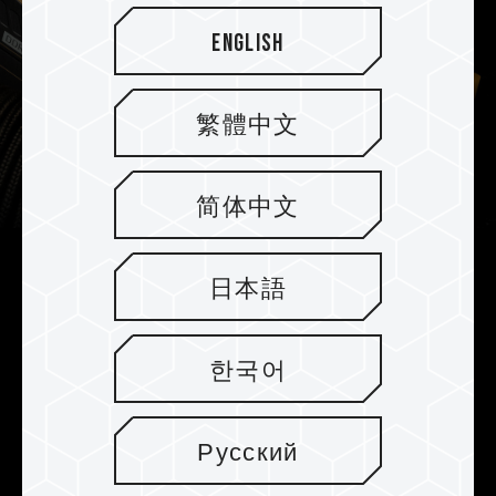
English
繁體中文
简体中文
Verbessertes PMIC-Kühlungsdesign
日本語
Der DELTA TUF Gaming RGB DDR5 ist mit
professionellem wärmeleitfähigem Silikon und
한국어
einem verstärkten PMIC-Kühlungsdesign für
einen effektiveren und stabileren PMIC-Betrieb
ausgestattet.
Русский