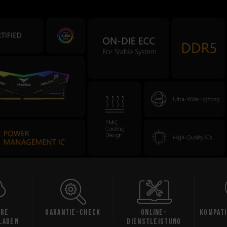
Check
Online-
Kompatibilitätsprüf
Da
Dienstleistung
ung