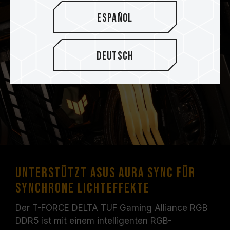
Español
Deutsch
Unterstützt ASUS Aura Sync für
synchrone Lichteffekte
Der T-FORCE DELTA TUF Gaming Alliance RGB
DDR5 ist mit einem intelligenten RGB-