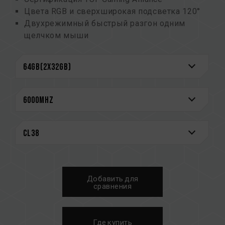
Цвета RGB и сверхширокая подсветка 120°
Двухрежимный быстрый разгон одним
щелчком мыши
(номер патента на изобретение Тайваня:
I914103)
Усиленная конструкция охлаждения PMIC
Встроенная функция ECC для стабильной и
надежной работы системы
Высококачественные интегральные схемы
Пожизненная гарантия
Патент Тайваньский на полезную модель
(номер:M640994)
Инновационная конструкция электросхемы
IC чипов для оперативной памяти понижает
Добавить для
собственное энергопотребление и
сравнения
выделение тепла
(патент на изобретение Тайваня: I842298)
(номер патента на изобретение США:
Где купить