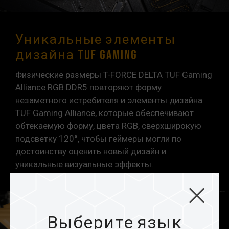
или материнской платы.
Уникальные элементы
дизайна TUF Gaming
Физические размеры T-FORCE DELTA TUF Gaming
Alliance RGB DDR5 повторяют форму
незаметного истребителя и элементы дизайна
TUF Gaming Alliance, которые обеспечивают
обтекаемую форму, цвета RGB, сверхширокую
подсветку 120°, чтобы геймеры могли по
достоинству оценить новый дизайн и
уникальные визуальные эффекты.
Выберите язык