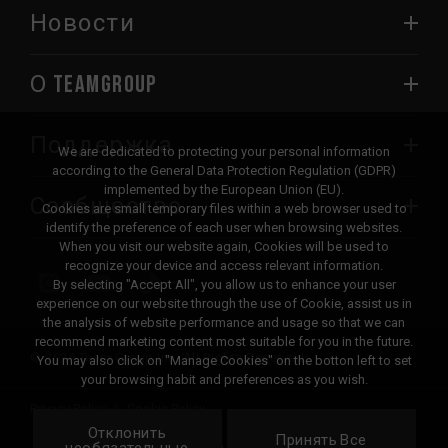
Новости
О TEAMGROUP
Поддержка
We are dedicated to protecting your personal information
according to the General Data Protection Regulation (GDPR)
implemented by the European Union (EU).
Сообщество
Cookies are small temporary files within a web browser used to
identify the preference of each user when browsing websites.
When you visit our website again, Cookies will be used to
recognize your device and access relevant information.
By selecting "Accept All", you allow us to enhance your user
experience on our website through the use of Cookie, assist us in
the analysis of website performance and usage so that we can
recommend marketing content most suitable for you in the future.
© 2026 Team Group Inc. All Rights Reserved.
You may also click on "Manage Cookies" on the botton left to set
your browsing habit and preferences as you wish.
Privacy Policy
Cookie Policy
Отклонить
United
Принять Все