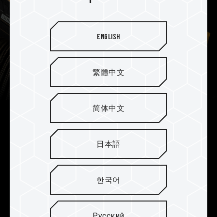
English
繁體中文
简体中文
Усиленная конструкция
охлаждения PMIC
日本語
Модуль памяти DELTA TUF Gaming RGB DDR5
оснащен профессиональным теплопроводящим
한국어
кремнием, усиленным охлаждением PMIC и
эффективными, стабильными функциями PMIC.
Русский