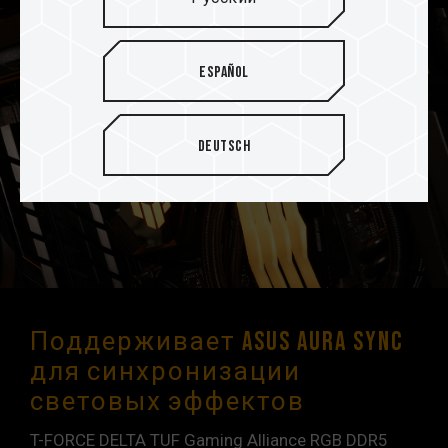
Español
Deutsch
Поддерживает ASUS Aura Sync
для синхронизации
световых эффектов
T-FORCE DELTA TUF Gaming Alliance RGB DDR5