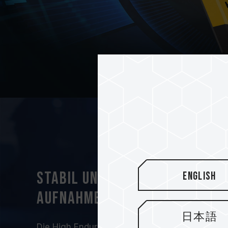
Stabil und langlebig für ko
English
Aufnahmen
日本語
Die High Endurance-Karte ist unglaublich langl