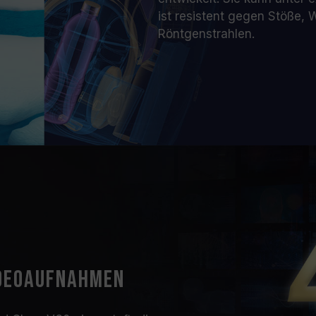
ist resistent gegen Stöße, W
Röntgenstrahlen.
ideoaufnahmen