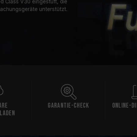
d Class V30 eingestuft, die
chungsgeräte unterstützt.
are
Garantie-Check
Online-D
laden