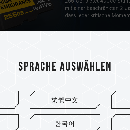
256 GB
,
bietet 40000 Stund
mit einer beschränkten 2-Ja
dass jeder kritische Moment
Sprache auswählen
nsistente
繁體中文
한국어
ebig und bietet eine