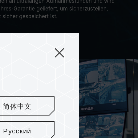
en an ultralangen
Aufnahmestunden
und wird
hres-Garantie geliefert, um sicherzustellen,
 sicher gespeichert ist.
简体中文
Русский