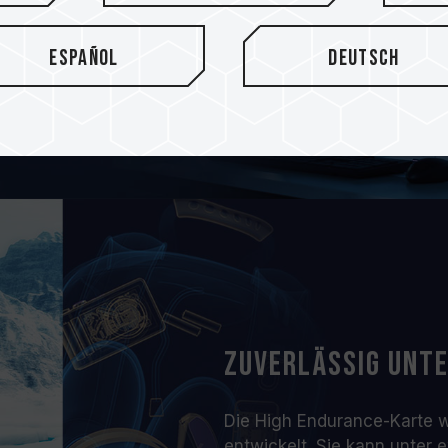
n Zeitraum, um
zeichnet wird.
Español
Deutsch
Zuverlässig unte
Die High Endurance-Karte 
entwickelt. Sie kann unter