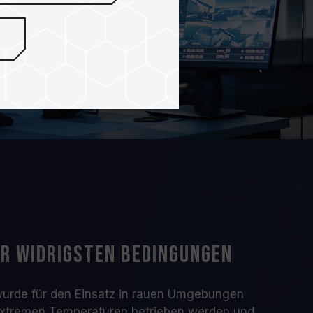
r widrigsten Bedingungen
wurde für den Einsatz in rauen Umgebungen
 extremen Temperaturen betrieben werden und