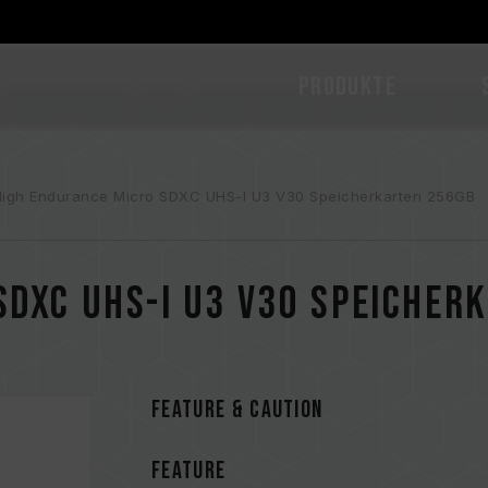
PRODUKTE
High Endurance Micro SDXC UHS-I U3 V30 Speicherkarten 256GB
SDXC UHS-I U3 V30 Speicher
FEATURE & CAUTION
FEATURE