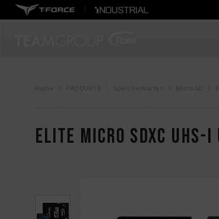
Home
PRODUKTE
Speicherkarten
MicroSD
E
ELITE Micro SDXC UHS-I