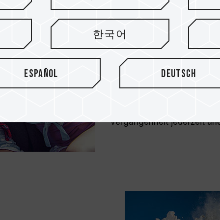
Die ELITE A1 Card bietet die
한국어
Ultra-HD-Videos in hoher Qu
wertvolle Momente festzu
können mit Fotos festgehal
Español
Deutsch
den Rückblick benötigt. Mit
Leichtigkeit beim Aufnehm
Verzögerung spüren. Sie k
nach Belieben festhalten un
Vergangenheit jederzeit und