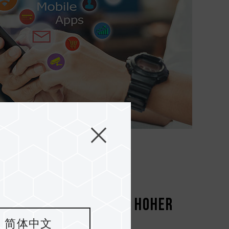
K Ultra-HD-Videos in hoher
简体中文