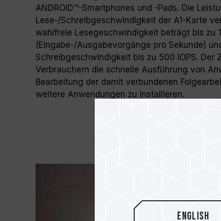
ANDROID™-Smartphones und -Pads. Die Leistu
Lese-/Schreibgeschwindigkeit der A1-Karte ve
wahlfreie Lesegeschwindigkeit beträgt bis zu
(Eingabe-/Ausgabevorgänge pro Sekunde) und 
Schreibgeschwindigkeit bis zu 500 IOPS. Der 
Verbrauchern die schnelle Ausführung von A
Bearbeitung der damit verbundenen Folgearbe
weitere Anwendungen zu installieren.
English