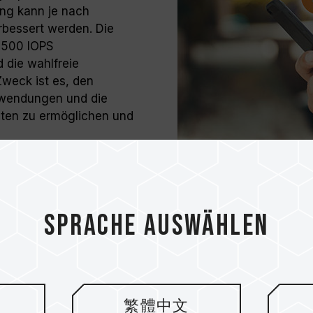
ng kann je nach
rbessert werden. Die
 1500 IOPS
die wahlfreie
Zweck ist es, den
nwendungen und die
iten zu ermöglichen und
Sprache auswählen
Kompatibel mit 4
Qualität
繁體中文