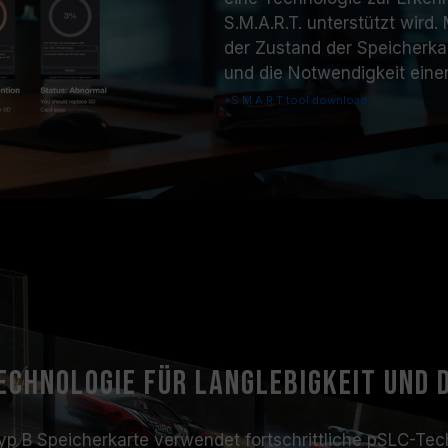
S.M.A.R.T. unterstützt wird
der Zustand der Speicherkar
und die Notwendigkeit eine
*S.M.A.R.T tool download
echnologie für Langlebigkeit und 
 B Speicherkarte verwendet fortschrittliche pSLC-Tec