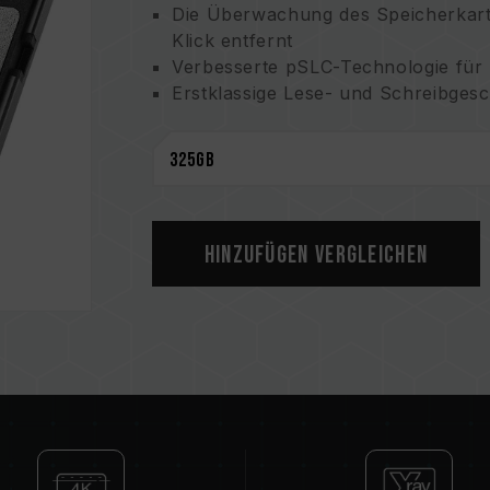
Die Überwachung des Speicherkarte
Klick entfernt
Verbesserte pSLC-Technologie für 
Erstklassige Lese- und Schreibgesc
Übertragungsvorgänge
Unterstützt RAW-Videos in Kinoqual
Erstaunliche 1,3 TB Speicherplatz 
Material
Hochgradig kompatibel mit XQD für
5 Jahre Garantie und Datenwiederh
Hinzufügen Vergleichen
Patent zur Speicherkartenüberwa
Taiwanesisches Erfindungspatent (Ze
Taiwanisches Gebrauchsmuster (n