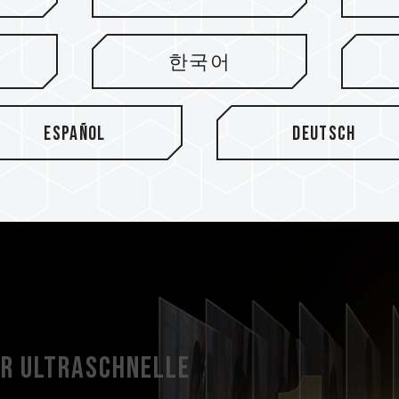
한국어
Español
Deutsch
ür ultraschnelle