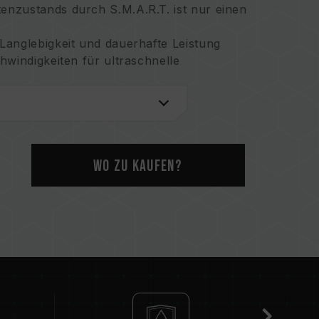
nzustands durch S.M.A.R.T. ist nur einen
Langlebigkeit und dauerhafte Leistung
hwindigkeiten für ultraschnelle
ität, 8K oder 4K
für unterbrechungsfreies High-Definition-
 mehr Auswahlfreiheit
erstellungsservice zum Schutz Ihrer Daten
Wo zu kaufen?
chung
rtifikat Nr.: I863574)
ummer: M651167)