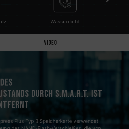
utz
Wasserdicht
Video
 des
stands durch S.M.A.R.T. ist
entfernt
ress Plus Typ B Speicherkarte verwendet
nung des NAND-Flash-Verschleißes, die von