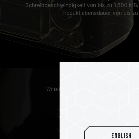
Schreibgeschwindigkeit von bis zu 1.600 MB
Produktlebensdauer von bis zu 
English