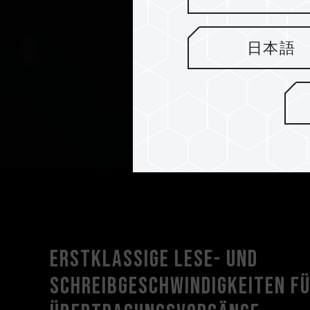
日本語
Erstklassige Lese- und
Schreibgeschwindigkeiten f