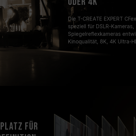
oder 4K
Die T-CREATE EXPERT CFexp
speziell für DSLR-Kameras
Spiegelreflexkameras entwi
Kinoqualität, 8K, 4K Ultra-
rplatz für