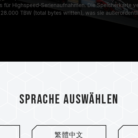
/s für Highspeed-Serienaufnahmen. Die Speicherkarte v
28.000 TBW (total bytes written), was sie außerordentl
Sprache auswählen
繁體中文