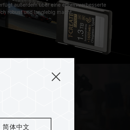
erfügt außerdem über eine enorm verbesserte
ich robust und langlebig macht.
简体中文