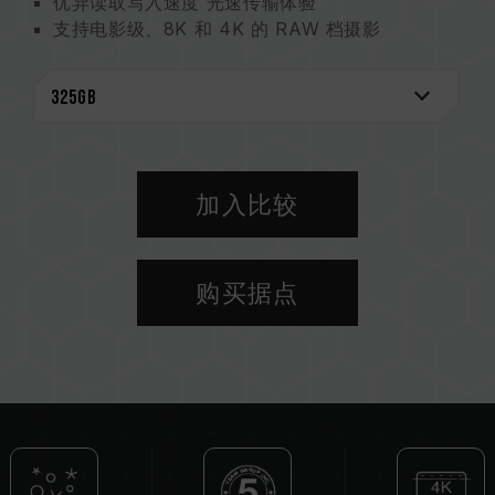
优异读取写入速度 光速传输体验
支持电影级、8K 和 4K 的 RAW 档摄影
1.3TB 优异大容量 高画质创作不中断
XQD 高兼容性 创作装置自由搭配
5 年质保与数据救援 数据全方位守护
记忆卡监测专利
台湾地区发明专利（证书号 : I863574）
台湾地区新型专利（证书号: M651167）
加入比较
购买据点