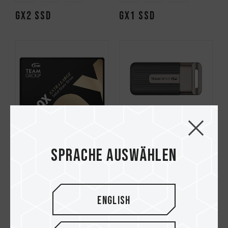
GX2 SSD
GX1 SSD
Sprache auswählen
QX SSD
PD20 Mini External
SSD
English
HOT