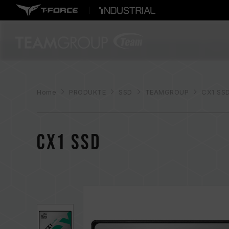
Home
PRODUKTE
SSD
TEAMGROUP
CX1 SS
CX1 SSD