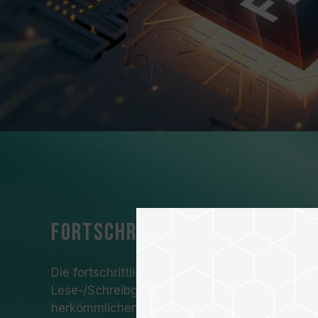
Fortschrittliche SLC-Cachi
Die fortschrittliche SLC-Caching-Algorithmus
Lese-/Schreibgeschwindigkeit leicht
4-mal
sch
herkömmlichen Festplatten.