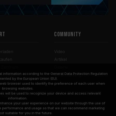
RT
COMMUNITY
erladen
Video
kaufen
Artikel
r-Zentrum
Galerie
l information according to the General Data Protection Regulation
anfrage
Veranstaltung
mented by the European Union (EU).
rung einer
a web browser used to identify the preference of each user when
tur
browsing websites.
ies will be used to recognize your device and access relevant
-Garantie
information.
bilität abfragen
o enhance your user experience on our website through the use of
site performance and usage so that we can recommend marketing
st suitable for you in the future.