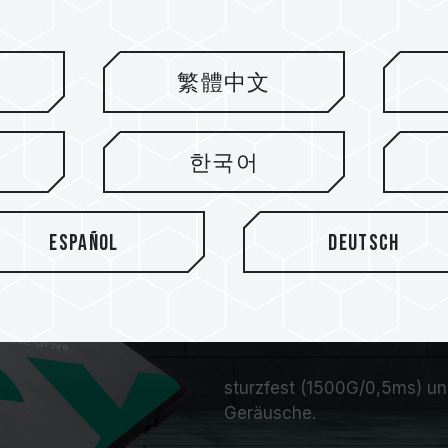
繁體中文
한국어
Español
Deutsch
Stoß- und fallfes
State-Laufwerke 
sturzfest (1500G/0,5ms) u
Geräusche.