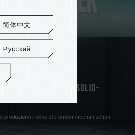
简体中文
Русский
t. Leise und leicht Solid-
sind stoß- und
nd produzieren keine störenden mechanischen