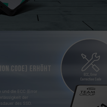
ion Code) erhöht
 und die ECC (Error
rlässigkeit der
gsdauer des SSD.