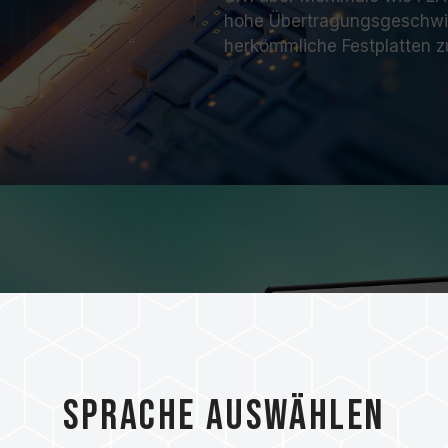
hohe Übertragungsgeschwind
herkömmliche Festplatten z
ng-Technologie
-Technologie macht die
Sprache auswählen
neller als bei