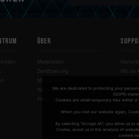
ntrum
Über
SUPPO
ichten
Meilenstein
Herunt
s
Zertifizierung
Wo zu 
en
Markenzeichen
Partne
We are dedicated to protecting your persona
Weltweite Büros
Service
(GDPR) imple
Personalbeschaffung
Anforde
Cookies are small temporary files within 
Repara
When you visit our website again, Cook
Produkt
Kompati
By selecting "Accept All", you allow us t
Cookie, assist us in the analysis of web
content mo