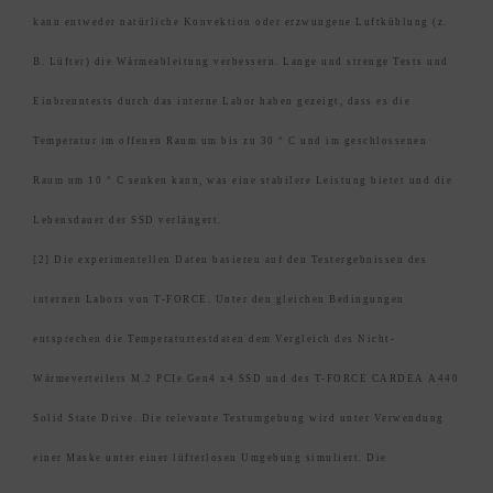
kann entweder natürliche Konvektion oder erzwungene Luftkühlung (z.
B. Lüfter) die Wärmeableitung verbessern. Lange und strenge Tests und
Einbrenntests durch das interne Labor haben gezeigt, dass es die
Temperatur im offenen Raum um bis zu 30 ° C und im geschlossenen
Raum um 10 ° C senken kann, was eine stabilere Leistung bietet und die
Lebensdauer der SSD verlängert.
[2] Die experimentellen Daten basieren auf den Testergebnissen des
internen Labors von T-FORCE. Unter den gleichen Bedingungen
entsprechen die Temperaturtestdaten dem Vergleich des Nicht-
Wärmeverteilers M.2 PCIe Gen4 x4 SSD und des T-FORCE CARDEA A440
Solid State Drive. Die relevante Testumgebung wird unter Verwendung
einer Maske unter einer lüfterlosen Umgebung simuliert. Die