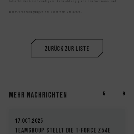
tatsächliche Geschwindigkeit kann abhängig von den Software- und
Hardwarebedingungen der Plattform variieren.
Zurück zur Liste
Mehr Nachrichten
6
9
04.Sep.2025
IE T-FORCE Z54E
TEAMGROUP bringt die T