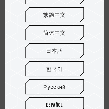
Spezifikationen, sondern auch
Wärmeableitungstechnologie und
繁體中文
hervorragende Haltbarkeit. Sie bietet
Benutzern die stabilste Erfahrung und hilft
简体中文
ihnen, ihr volles Geschwindigkeitspotential
zu nutzen.
日本語
한국어
Русский
Español