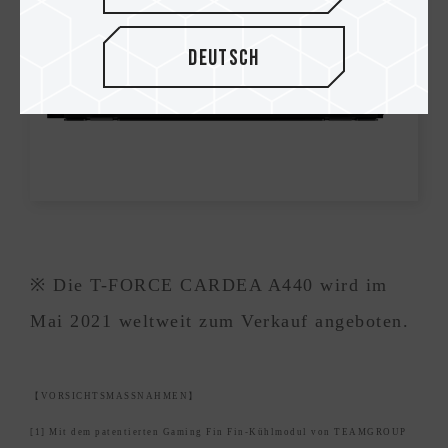
Deutsch
※ Die T-FORCE CARDEA A440 wird im
Mai 2021 weltweit zum Verkauf angeboten.
【VORSICHTSMASSNAHMEN】
[1] Mit dem patentierten Gaming Fin Fin-Kühlmodul von TEAMGROUP