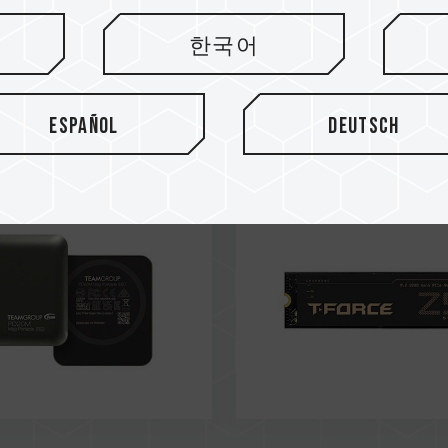
한국어
24
Nov / 2024
OMMENDED
SILVER AWARD
s3D
GURU3D
Español
Deutsch
Mag Portable SSD
Z540 M.2 PCIe SSD
m Gray