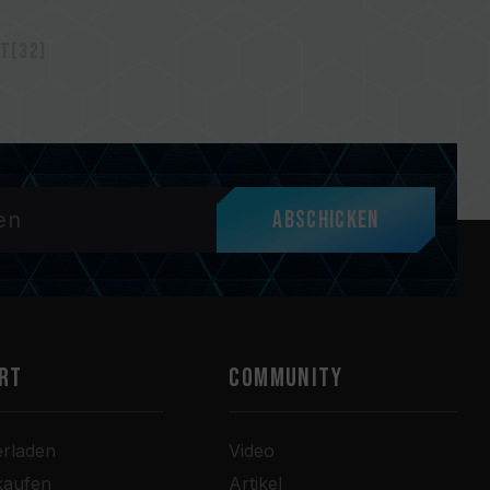
t(32)
Abschicken
RT
COMMUNITY
erladen
Video
kaufen
Artikel