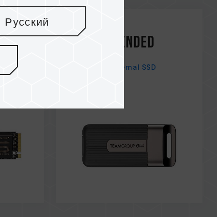
Русский
Oct / 2024
RECOMMENDED
Game It
PD20 Mini External SSD