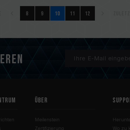
e
8
9
10
11
12
Zuletz
ieren
ntrum
Über
SUPPO
ichten
Meilenstein
Herunt
s
Zertifizierung
Wo zu 