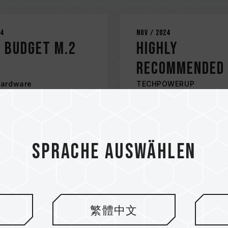
24
Nov / 2024
 Budget M.2
HIGHLY
RECOMMENDED
Hardware
TECHPOWERUP
.2 PCIe 4.0 SSD
A440 Lite M.2 PCIe SSD
Sprache auswählen
繁體中文