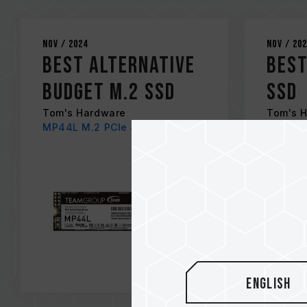
Nov / 2024
Nov / 20
Best Alternative
Best
Budget M.2 SSD
SSD
Tom's Hardware
Tom's 
MP44L M.2 PCIe 4.0 SSD
MP44 M
English