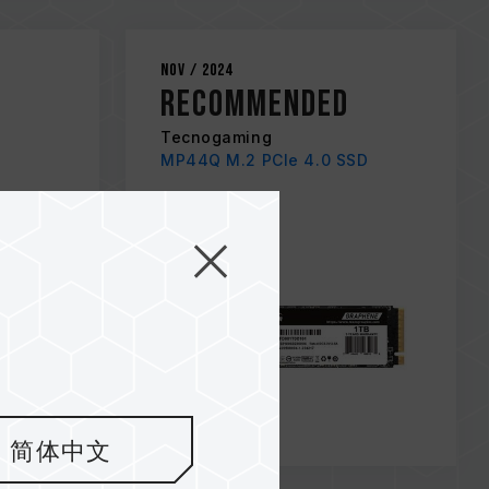
Nov / 2024
RECOMMENDED
Tecnogaming
MP44Q M.2 PCIe 4.0 SSD
简体中文