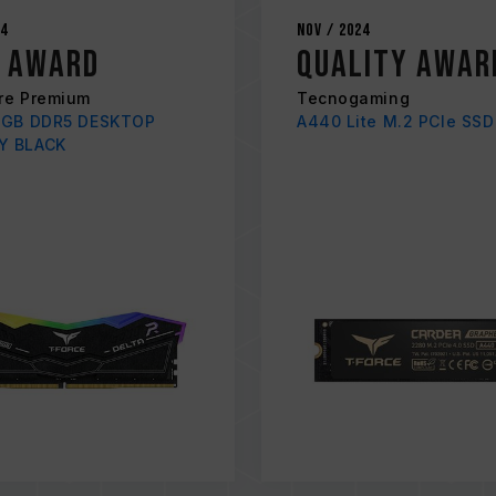
24
Nov / 2024
d Award
Quality Awar
re Premium
Tecnogaming
RGB DDR5 DESKTOP
A440 Lite M.2 PCIe SSD
Y BLACK