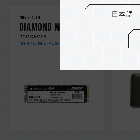
日本語
Nov / 2024
Nov / 20
Diamond Medal
REC
PCMGAMES
Noticia
MP44Q M.2 PCIe 4.0 SSD
PD20M 
Titaniu