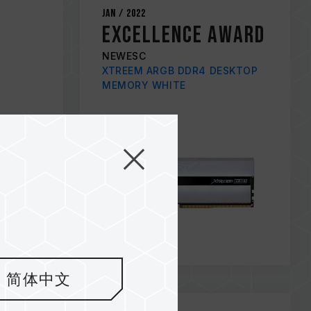
Jan / 2022
Excellence award
NEWESC
XTREEM ARGB DDR4 DESKTOP
MEMORY WHITE
简体中文