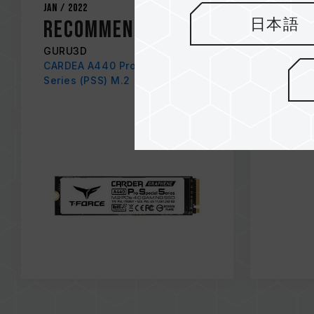
Jan / 2022
Jan / 202
Recommended
日本語
MUS
EDIT
GURU3D
CARDEA A440 Pro Special
AWA
Series (PSS) M.2 PCIe SSD
TECHP
M200 P