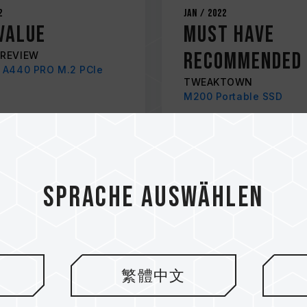
2
Jan / 2022
VALUE
MUST HAVE
RECOMMENDED
REVIEW
 A440 PRO M.2 PCIe
TWEAKTOWN
M200 Portable SSD
Sprache auswählen
繁體中文