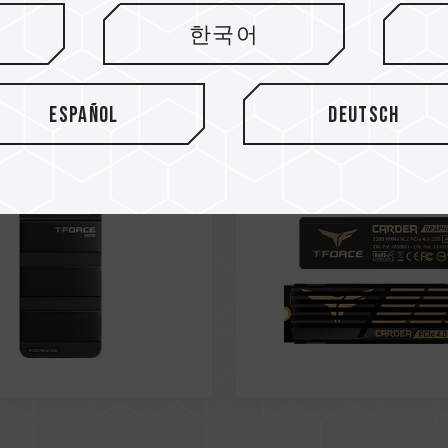
2
Dec / 2021
T HAVE
한국어
PERFORMANCE
OR'S CHOICE
AWARD
RD
Español
Deutsch
PURE PC
CARDEA A440 M.2 PCIe
OWERUP
ortable SSD