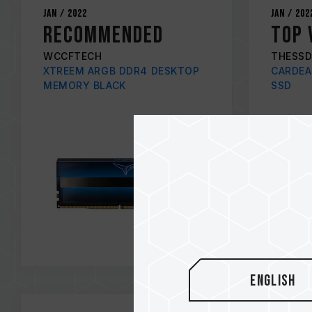
Jan / 2022
Jan / 202
RECOMMENDED
TOP 
WCCFTECH
THESSD
XTREEM ARGB DDR4 DESKTOP
CARDEA
MEMORY BLACK
SSD
English