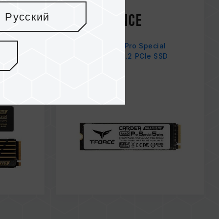
Dec / 2021
Русский
Excellence
NEWESC
CARDEA A440 Pro Special
Series (PSS) M.2 PCIe SSD
 SSD