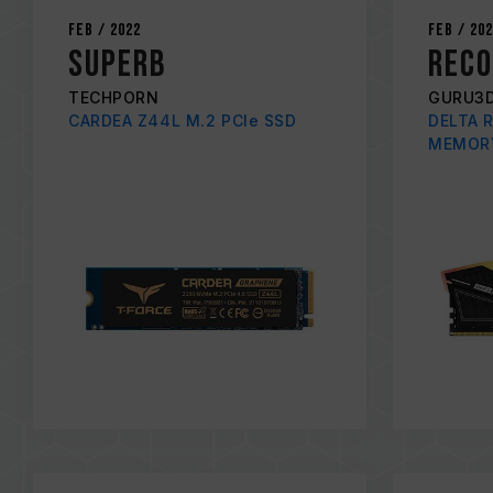
Feb / 2022
Feb / 20
SUPERB
Rec
TECHPORN
GURU3
CARDEA Z44L M.2 PCIe SSD
DELTA 
MEMOR