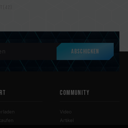
t(42)
Abschicken
RT
COMMUNITY
erladen
Video
kaufen
Artikel