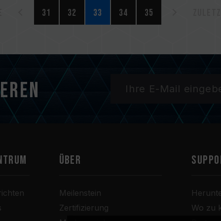
e
31
32
33
34
35
Zuletz
ieren
ntrum
Über
SUPPO
ichten
Meilenstein
Herunt
s
Zertifizierung
Wo zu 