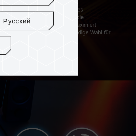
er SLC-Cache-Technologie und des
-Managementmechanismus kann die
Русский
tellt und die Leistung des SSD maximiert
 zuverlässige und vertrauenswürdige Wahl für