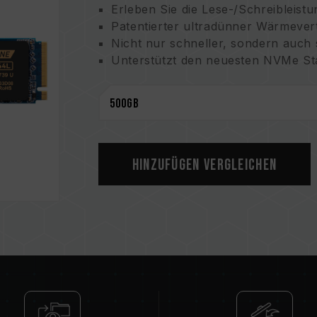
Erleben Sie die Lese-/Schreibleis
Patentierter ultradünner Wärmever
Nicht nur schneller, sondern auch s
Unterstützt den neuesten NVMe St
Intelligente SSD-Überwachungssof
Fünf Jahre Garantie bietet Ihnen S
US-Patent (nummer：US11051392B
Taiwanisches Erfindungspatent (n
Chinesisches Gebrauchsmuster (n
Hinzufügen Vergleichen