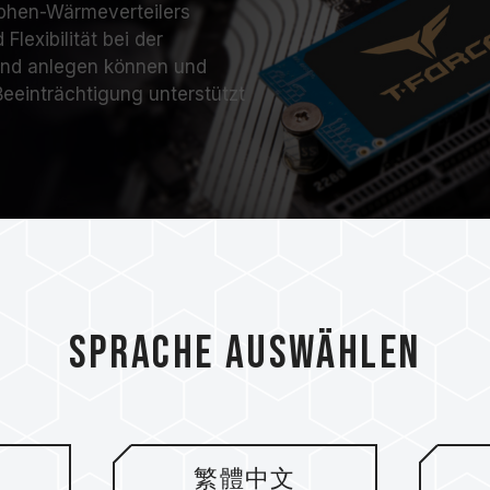
aphen-Wärmeverteilers
Flexibilität bei der
and anlegen können und
eeinträchtigung unterstützt
Sprache auswählen
Nicht nur schnel
und langlebiger
繁體中文