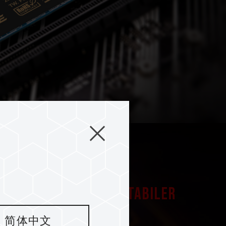
ler, sondern auch stabiler
简体中文