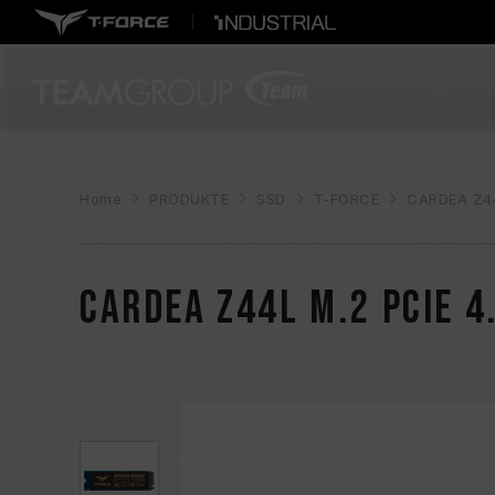
Home
PRODUKTE
SSD
T-FORCE
CARDEA Z44
CARDEA Z44L M.2 PCIe 4