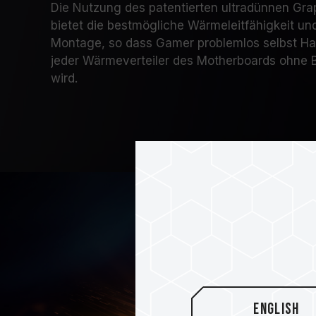
Die Nutzung des patentierten ultradünnen Gr
bietet die bestmögliche Wärmeleitfähigkeit und 
Montage, so dass Gamer problemlos selbst H
jeder Wärmeverteiler des Motherboards ohne B
wird.
English