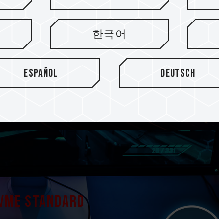
Durch die Unterstützung d
intelligenten Algorithmus
한국어
Betriebseffizienz sicherges
werden. Es ist eine äußerst
die Datenspeicherung.
Español
Deutsch
VMe Standard