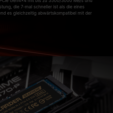
e PCIe Gen4x4 mit bis zu 3500/3000
MB/s
und
tung, die 7-mal schneller ist als die eines
d es gleichzeitig abwärtskompatibel mit der