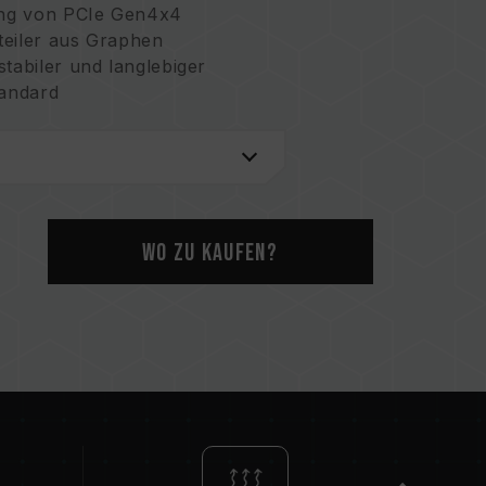
tung von PCIe Gen4x4
teiler aus Graphen
tabiler und langlebiger
andard
tware
icherheit
2)
ummer: I703921)
ummer: CN 211019739 U)
Wo zu kaufen?