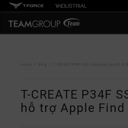
Home
Blog
T-CREATE P34F SSD: Giải pháp lưu trữ di đ
T-CREATE P34F SSD
hỗ trợ Apple Find