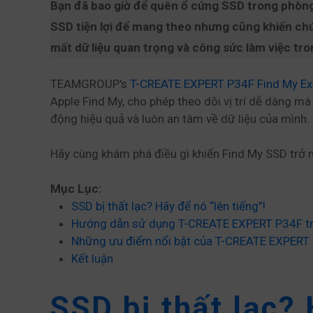
Bạn đã bao giờ để quên ổ cứng SSD trong phòng 
SSD tiện lợi để mang theo nhưng cũng khiến chún
mất dữ liệu quan trọng và công sức làm việc tro
TEAMGROUP's
T-CREATE EXPERT P34F Find My Ex
Apple Find My, cho phép theo dõi vị trí dễ dàng mà
động hiệu quả và luôn an tâm về dữ liệu của mình.
Hãy cùng khám phá điều gì khiến Find My SSD trở n
Mục Lục:
SSD bị thất lạc? Hãy để nó “lên tiếng”!
Hướng dẫn sử dụng T-CREATE EXPERT P34F tr
Những ưu điểm nổi bật của T-CREATE EXPERT
Kết luận
SSD bị thất lạc? 