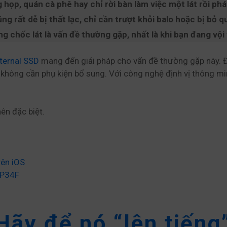
họp, quán cà phê hay chỉ rời bàn làm việc một lát rồi ph
g rất dễ bị thất lạc, chỉ cần trượt khỏi balo hoặc bị bỏ 
ng chốc lát là vấn đề thường gặp, nhất là khi bạn đang vộ
ternal SSD
mang đến giải pháp cho vấn đề thường gặp này. Đây
 không cần phụ kiện bổ sung. Với công nghệ định vị thông minh
ên đặc biệt.
ên iOS
 P34F
Hãy để nó “lên tiếng