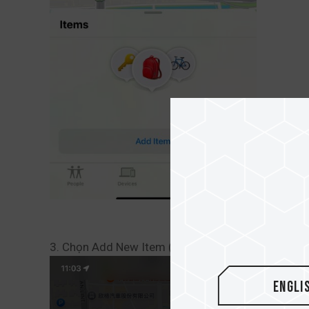
3. Chọn Add New Item (Thêm thiết bị mới).
Engli