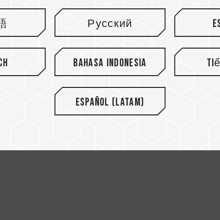
語
Русский
E
ch
Bahasa Indonesia
Ti
Español (Latam)