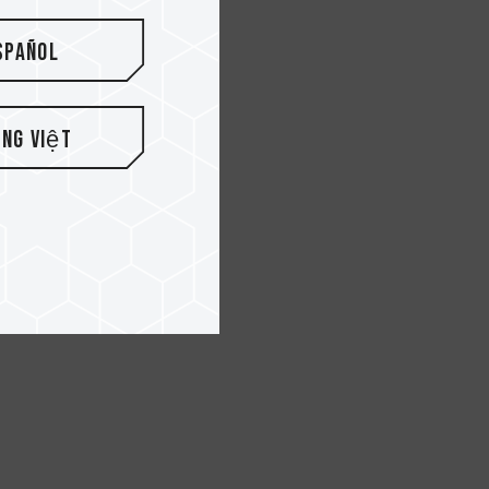
spañol
ếng Việt