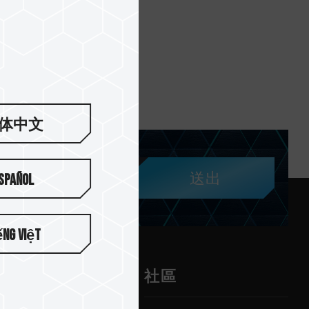
体中文
送出
spañol
ếng Việt
服務
社區