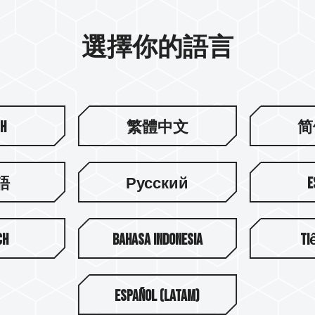
回到列表
選擇你的語言
sh
繁體中文
简
語
Русский
E
ch
Bahasa Indonesia
Ti
關於十銓
支援
Español (Latam)