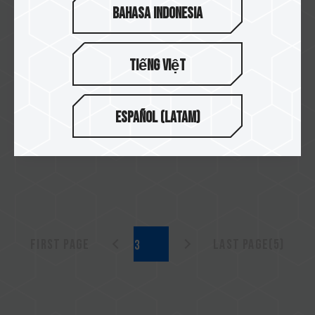
Bahasa Indonesia
2023/11
Tiếng Việt
2023 十銓感謝祭
Español (Latam)
查看更多
First page
Last page(5)