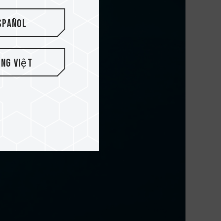
spañol
ếng Việt