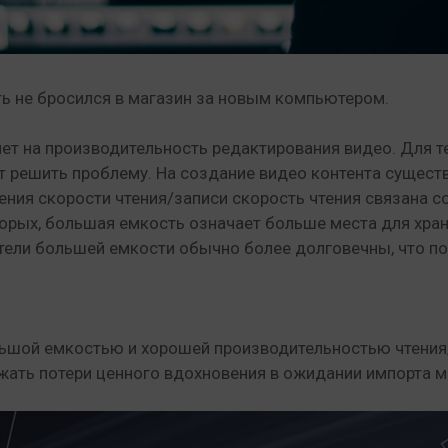
уть не бросился в магазин за новым компьютером.
яет на производительность редактирования видео. Для т
решить проблему. На создание видео контента существ
рения скорости чтения/записи скорость чтения связана 
торых, большая емкость означает больше места для хра
ители большей емкости обычно более долговечны, что п
ьшой емкостью и хорошей производительностью чтения/
ежать потери ценного вдохновения в ожидании импорта м