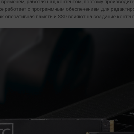
о временем, работая над контентом, поэтому производ
уже работает с программным обеспечением для редактир
ак оперативная память и SSD влияют на создание контен