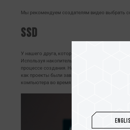
Мы рекомендуем создателям видео выбрать со
SSD
У нашего друга, который специализируется на 
Используя накопитель емкостью в 1 ТБ, он тра
процессе создания. На тот момент он не знал 
как проекты были завершены, он заменил стары
компьютера во время рендеринга.
Engli