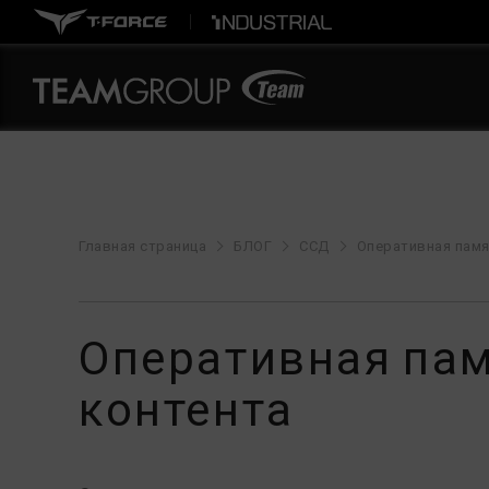
Главная страница
БЛОГ
ССД
Оперативная памя
Оперативная памя
контента