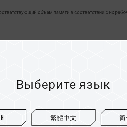
ответствующий объем памяти в соответствии с их рабо
создании видео, однажды случилась путаница. В то время
тил много времени на импорт материалов и столкнулся с
точной причины низкой скорости и думал, что срок служб
й SSD на новый SSD на 8 ТБ. Таким образом, в результ
Выберите язык
sh
繁體中文
简