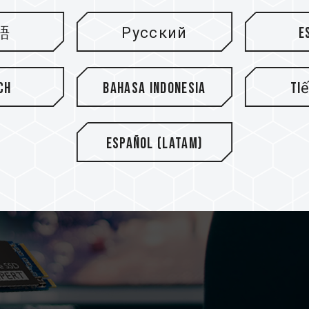
語
Русский
E
ch
Bahasa Indonesia
Ti
Español (Latam)