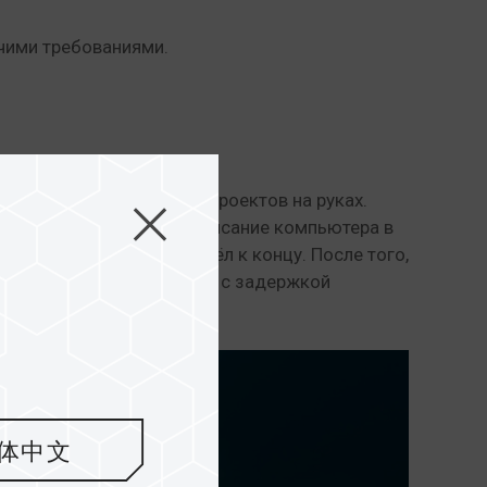
чими требованиями.
 у него было несколько проектов на руках.
 такой проблемой, как зависание компьютера в
ы его компьютера подошёл к концу. После того,
ате была решена проблема с задержкой
体中文