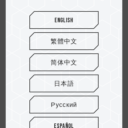
English
繁體中文
简体中文
10.MAR.2021
¿La frecuencia de la memoria afecta el
日本語
FPS del juego? 3 Games Tested (Part I)
Русский
Español