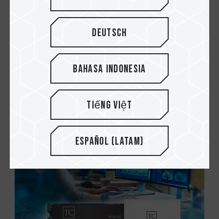
Deutsch
Bahasa Indonesia
10.JAN.2021
¿Qué SSD PCIe M.2 de TEAMGROUP es
Tiếng Việt
adecuado para usted?
Español (Latam)