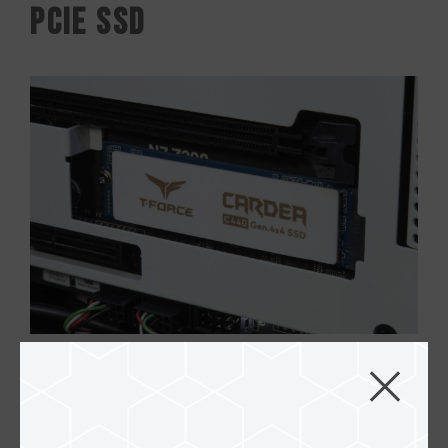
PCIe SSD
Mari kita lihat juga
CDI-
nya dulu