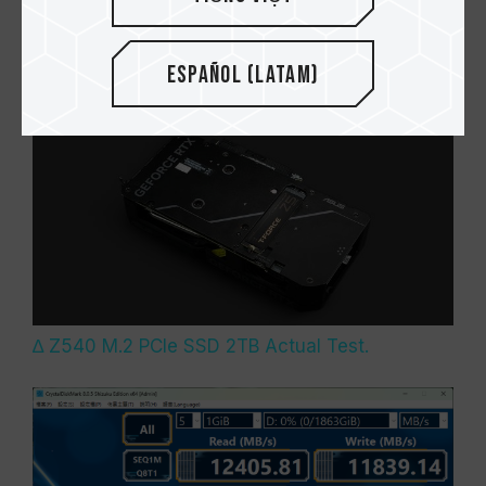
sebesar 12405 MB/s dan performa tulis
sekuensial sebesar 11839 MB/s.
Español (Latam)
∆ Z540 M.2 PCIe SSD 2TB Actual Test.