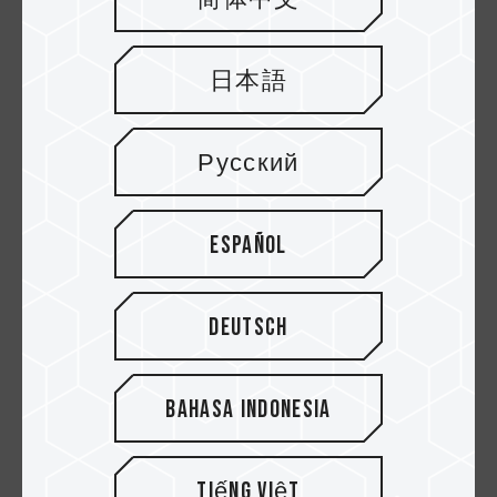
ASUS Dual RTX 4060 Ti SSD.
日本語
Русский
Español
∆Kecepatan kompatibel SSD PCIe Gen5 M.2
Deutsch
yang diberi label di situs resmi Kartu Grafis
ASUS Dual RTX 4060 Ti SSD.
Bahasa Indonesia
Setelah menguji Z540 M.2 PCIe SSD 2TB di
CrystalDiskMark, performa baca sekuensial
Tiếng Việt