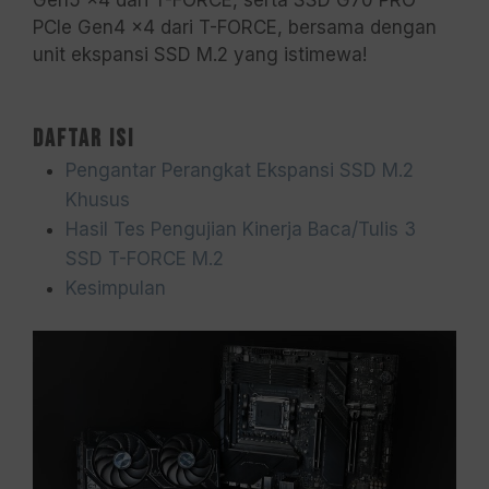
Gen5 x4 dari T-FORCE, serta SSD G70 PRO
PCIe Gen4 x4 dari T-FORCE, bersama dengan
unit ekspansi SSD M.2 yang istimewa!
Daftar Isi
Pengantar Perangkat Ekspansi SSD M.2
Khusus
Hasil Tes Pengujian Kinerja Baca/Tulis 3
SSD T-FORCE M.2
Kesimpulan