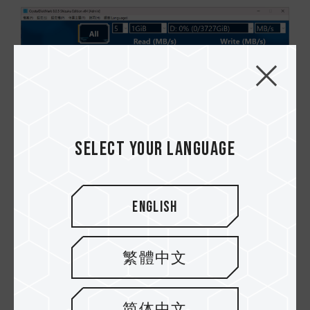
Select your language
∆ G70 PRO 4TB Test performance.
Test 2: Z540 M.2 PCIe SSD 2TB (Gen5)
English
Kemudian kami menguji Z540 M.2 PCIe SSD
2TB dengan antarmuka PCIe Gen5 x4. Performa
繁體中文
baca/tulisnya adalah 12400 MB/s dan 11800
MB/s yang berada dalam kisaran yang sama
dengan kecepatan kompatibel SSD PCIe Gen5
简体中文
M.2 yang tercantum di situs resmi Kartu Grafis