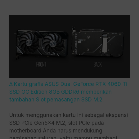
∆ Kartu grafis ASUS Dual GeForce RTX 4060 Ti
SSD OC Edition 8GB GDDR6 memberikan
tambahan Slot pemasangan SSD M.2.
Untuk menggunakan kartu ini sebagai ekspansi
SSD PCIe Gen5x4 M.2, slot PCIe pada
motherboard Anda harus mendukung
pemisahan saluran, yaitu mampu membagi