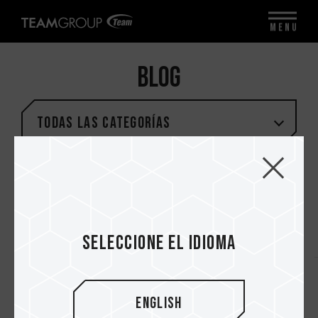
MENU
BLOG
Todas las categorías
LISTA DE ETIQUETAS
Seleccione el idioma
#ENSAMBLES DE PC
#TUTORIALES
#UNBOXING
English