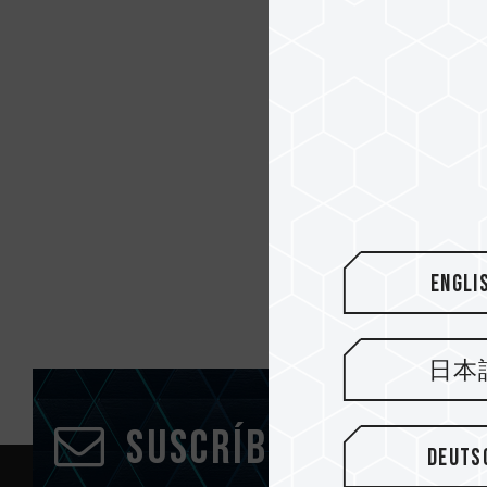
Engli
日本
Suscríbete al bole
Deuts