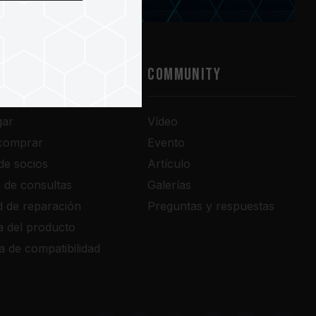
RT
COMMUNITY
gar
Vídeo
comprar
Evento
de socios
Artículo
o de consultas
Galerías
ud de reparación
Preguntas y respuestas
a del producto
a de compatibilidad