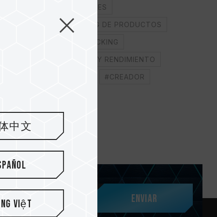
#TUTORIALES
#UNBOXING DE PRODUCTOS
#OVERCLOCKING
#REVISIÓN Y RENDIMIENTO
#GAMING
#CREADOR
体中文
spañol
Enviar
ếng Việt