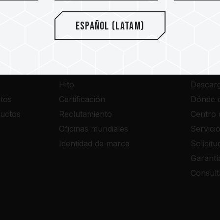
Español (Latam)
Acerca de
SUPPO
Hito
Descar
tos
Certificación
Dónde 
uctos
Reclutamiento
Centro 
Oficinas mundiales
Servici
Identidad de marca
Solicit
Garantí
Consult