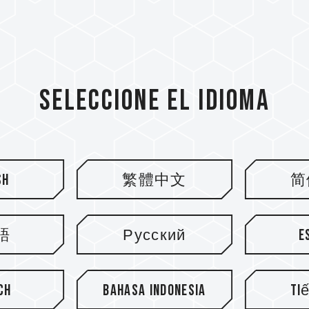
Seleccione el idioma
sh
繁體中文
简
語
Русский
E
tín
ch
Bahasa Indonesia
Ti