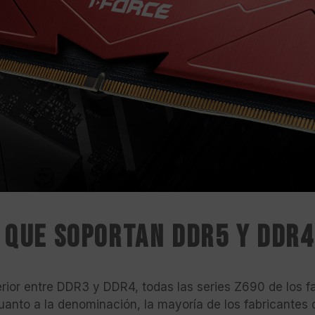
s que soportan DDR5 y DDR
terior entre DDR3 y DDR4, todas las series Z690 de los 
nto a la denominación, la mayoría de los fabricantes 