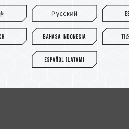
語
Русский
E
ch
Bahasa Indonesia
Ti
Español (Latam)