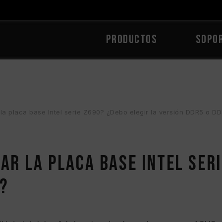
PRODUCTOS
Sopo
a placa base Intel serie Z690? ¿Debo elegir la versión DDR5 o D
r la placa base Intel seri
?