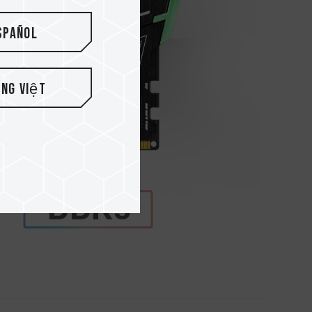
spañol
ếng Việt