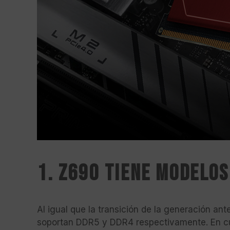
1. Z690 tiene modelo
Al igual que la transición de la generación an
soportan DDR5 y DDR4 respectivamente. En cua