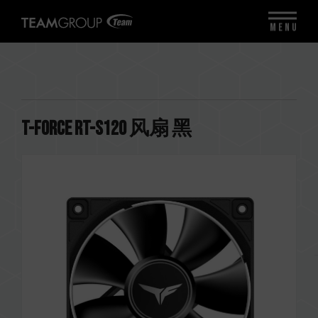
MENU
T-FORCE RT-S120 风扇 黑