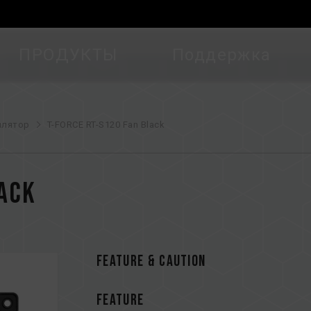
ПРОДУКТЫ
Поддержка
илятор
T-FORCE RT-S120 Fan Black
lack
FEATURE & CAUTION
FEATURE