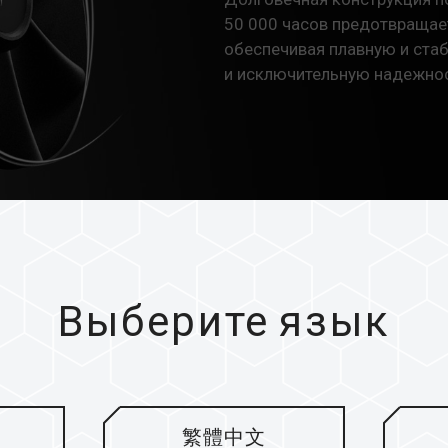
50 000 часов предотвращает
обеспечивая плавную и ста
и исключительную надежнос
Выберите язык
ции для
ти
繁體中文