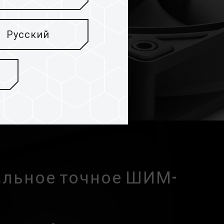
Русский
альное точное ШИМ-