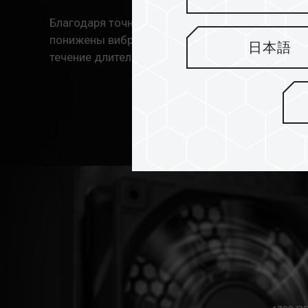
Благодаря точно спроектированным амортизато
понижены вибрация и шум и он может эффектив
日本語
течение длительных периодов времени при опт