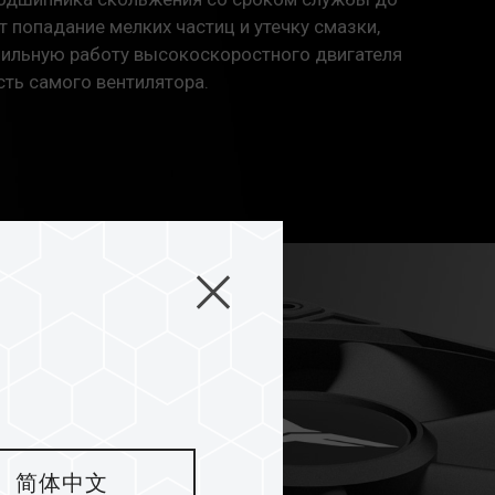
 попадание мелких частиц и утечку смазки,
бильную работу высокоскоростного двигателя
ть самого вентилятора.
简体中文