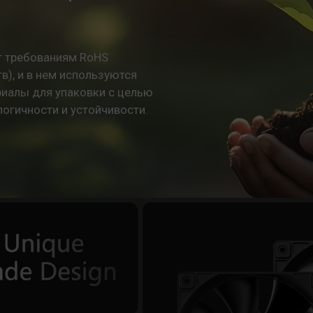
ет требованиям RoHS
), и в нем используются
иалы для упаковки с целью
огичности и устойчивости.