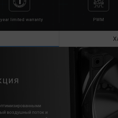
year limited warranty
PWM
Х
кция
 оптимизированными
ный воздушный поток и