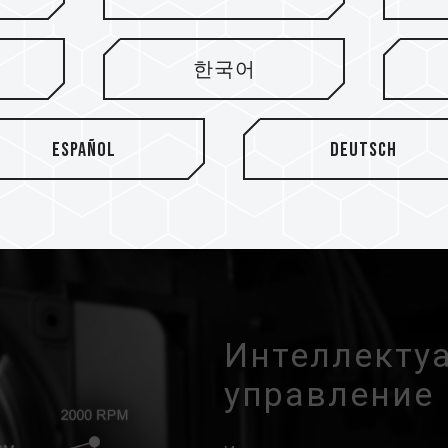
рам, у вентилятора
но и тихо работать в
한국어
имальной устойчивости.
Español
Deutsch
Интеллекту
управление