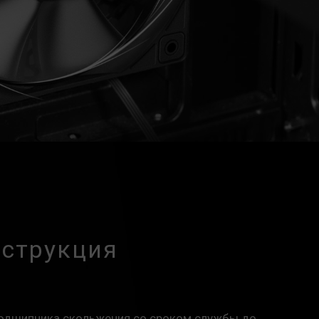
нструкция
а
подшипника скольжения со сроком службы до