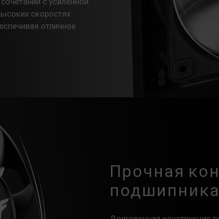
 сочетании с усиленной
высоких скоростях
беспечивая отличное
Прочная ко
подшипник
Долговечная конструкция 