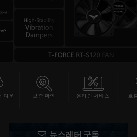
 다운
보증 확인
온라인 서비스
호
드
뉴스레터 구독