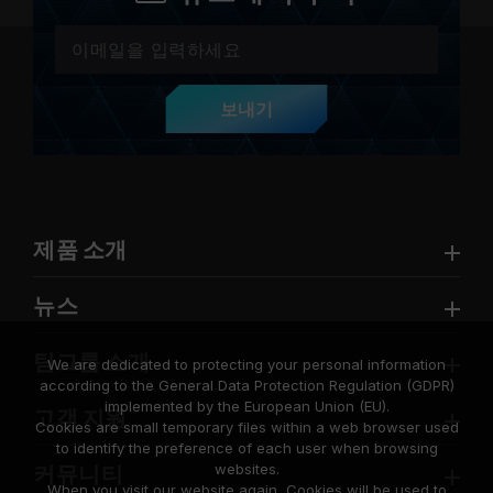
보내기
제품 소개
뉴스
팀그룹 소개
We are dedicated to protecting your personal information
according to the General Data Protection Regulation (GDPR)
implemented by the European Union (EU).
고객 지원
Cookies are small temporary files within a web browser used
to identify the preference of each user when browsing
websites.
커뮤니티
When you visit our website again, Cookies will be used to