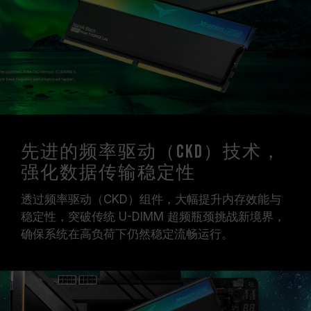
内存模块的标示频率为最高可达频率，并非所有系
统都能达成。
请确认您的主板与处理器支持对应的超频技术
（XMP 3.0），否则内存可能无法达到标示的超频
频率。
十铨科技的内存模块皆在正常电压情况下进行验
证，若有处理器或主板故障状况，请联系处理器或
主板相关售后服务。
CKD 内存仅能在 Intel Core Ultra 与 Intel 800
先进的频率驱动（CKD）技术，
系列平台上使用，若使用在兼容性列表之外的平
强化数据传输稳定性
台，会有不开机或降频的情况。
透过频率驱动（CKD）组件，大幅提升内存效能与
稳定性，突破传统 U-DIMM 超频瓶颈挑战新境界，
确保系统在高负荷下仍然稳定流畅运行。