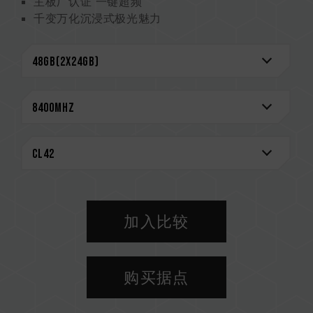
主板厂认证 一键超频
千变万化沉浸式极光魅力
2mm 金属工艺 极致美感
顶级抗扰 10 层板
搭载电源管理芯片 电力稳定更有效率
强化 PMIC 散热设计
On-Die ECC 除错机制 系统更稳定
智能 ARGB 控制器，支持多种灯效控制
严选高质量 IC 专利验证技术 (美国发明专利：
US11488679B1) - GRADING METHOD FOR
MEMORY
创新线路结构专利 降低功耗与发热 （美国发明专
利：US12111715B2） - MEMORY
STRUCTURE
加入比较
终身质保
CAUTION
购买据点
兼容平台完整信息，可至
"兼容性查询"
进一步了
解。