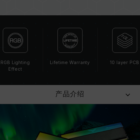
选购内存产品前，请先参考主板品牌的 QVL 兼容
性列表。
请勿混合使用不同容量、频率、品牌、型号的内
存。每一组套装中的内存皆通过兼容性测试配对而
成。若混合使用不同套装的内存，将可能导致系统
不稳定或不开机。
CPU 內存控制器(IMC)的体质以及当前使用的主
板 BIOS 版本皆可能会影响內存运作频率。
RGB Lighting
Lifetime Warranty
10 layer PCB
内存的最终运行频率取决于系统 BIOS 设定及主
Effect
板、CPU 兼容性。
若未启用 XMP 3.0（Intel），内存将以 SPD 默
认频率（JEDEC 标准）运行，如 DDR5-6400
产品介绍
(或更低)。此为正常行为，并非产品瑕疵。
XMP 3.0 需由使用者手动启用，部分主板可能无
法达到标示频率，最终运行频率受限于系统设定。
超频行为（如启用 XMP 3.0 设定）属于非
JEDEC 标准规范，可能影响系统稳定性。若因超
频导致系统不稳定，请回复 BIOS 默认值。