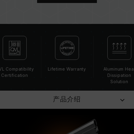
板、CPU 兼容性。
若未启用 XMP 2.0（Intel），内存将以 SPD 默
认频率（JEDEC 标准）运行，如 DDR4-
2133/2400 (或更低)。此为正常行为，并非产品
瑕疵。
XMP 2.0 需由使用者手动启用，部分主板可能无
法达到标示频率，最终运行频率受限于系统设定。
超频行为（如启用 XMP 2.0 设定）属于非
JEDEC 标准规范，可能影响系统稳定性。若因超
频导致系统不稳定，请回复 BIOS 默认值。
L Compatibility
Lifetime Warranty
Aluminum Hea
内存模块的标示频率为最高可达频率，并非所有系
Certification
Dissipation
统都能达成。
Solution
请确认您的主板与处理器支持对应的超频技术
（XMP 2.0），否则内存可能无法达到标示的超频
产品介绍
频率。
十铨科技的内存模块皆在正常电压情况下进行验
证，若有处理器或主板故障状况，请联系处理器或
主板相关售后服务。